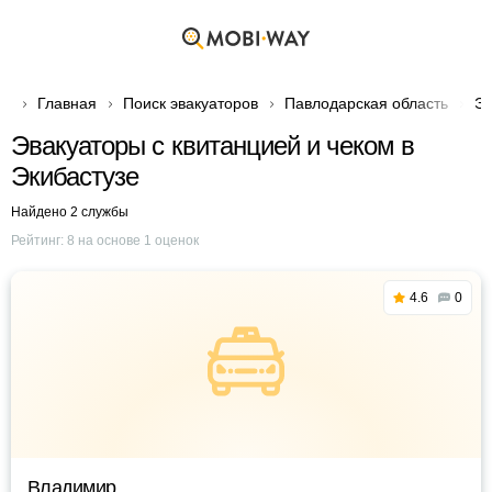
Главная
Поиск эвакуаторов
Павлодарская область
Эв
Эвакуаторы с квитанцией и чеком в
Экибастузе
Найдено 2 службы
Рейтинг:
8
на основе
1
оценок
4.6
0
Владимир