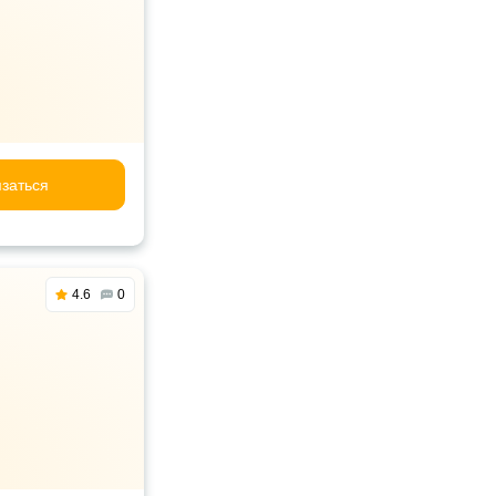
заться
4.6
0