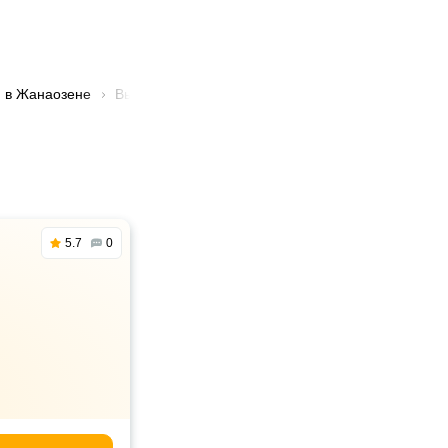
и в Жанаозене
Вывоз мусора
🚛 Вывоз батарей отопления в 
5.7
0