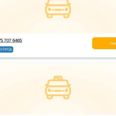
75 707 6465
Свя
ЖГОРОД