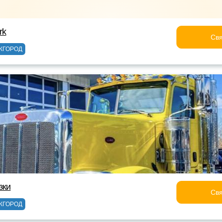
rk
Свя
ЖГОРОД
зки
Свя
ЖГОРОД