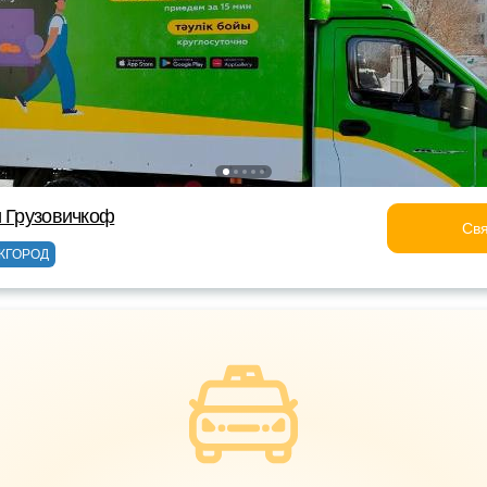
и Грузовичкоф
Свя
ЖГОРОД