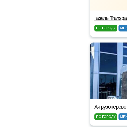
газель Transpa
ПО ГОРОДУ
МЕ
A-грузоперево
ПО ГОРОДУ
МЕ