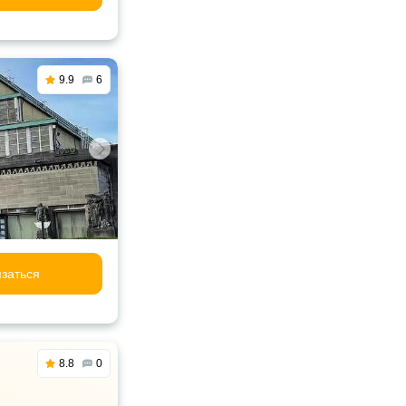
9.9
6
заться
8.8
0