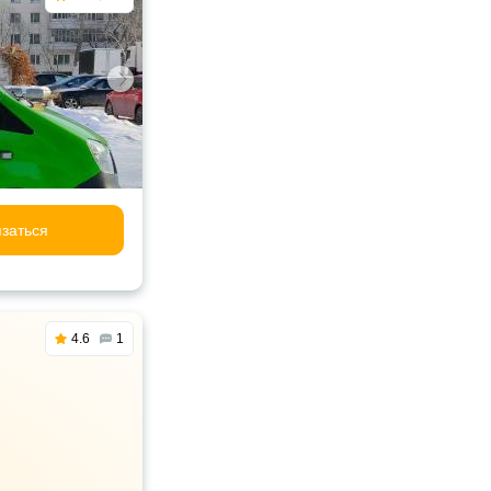
заться
4.6
1