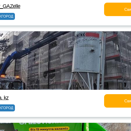
y_GAZelle
Свя
ЖГОРОД
. kz
Свя
ЖГОРОД