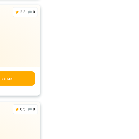
2.3
0
заться
6.5
0