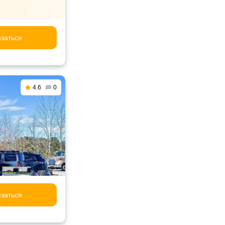
заться
4.6
0
заться