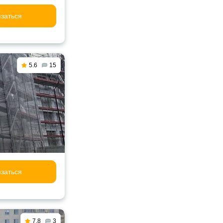
заться
5.6
15
заться
7.8
3