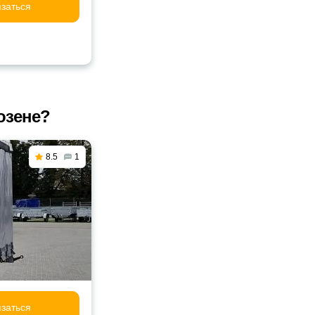
заться
озене?
8.5
1
заться