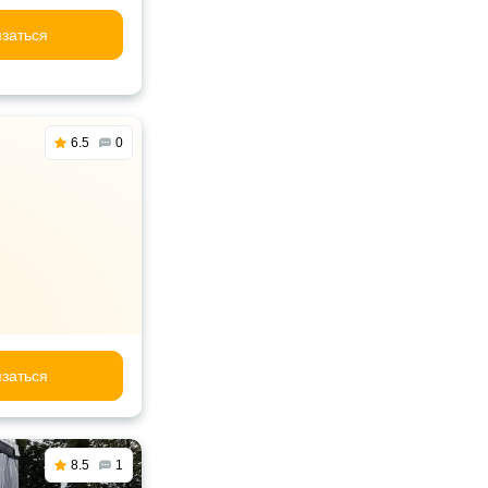
заться
6.5
0
заться
8.5
1