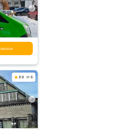
заться
9.9
6