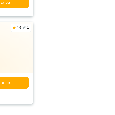
заться
4.6
1
заться