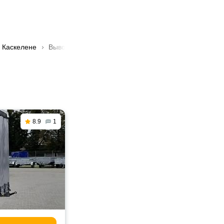
в Каскелене
Вывоз мусора
🚛 Вывоза строительного мусора в
8.9
1