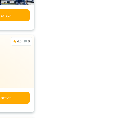
заться
4.6
0
заться