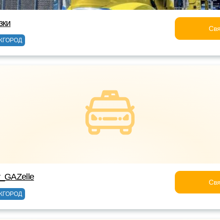
зки
Свя
ЖГОРОД
y_GAZelle
Свя
ЖГОРОД