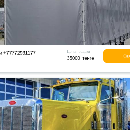
Цена посадки
и +77772931177
Свя
35000 тенге