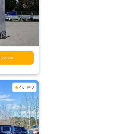
заться
4.6
0