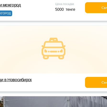
Цена посадки
и межгород
Свя
5000 тенге
ЖГОРОД
и в Новосибирск
Свя