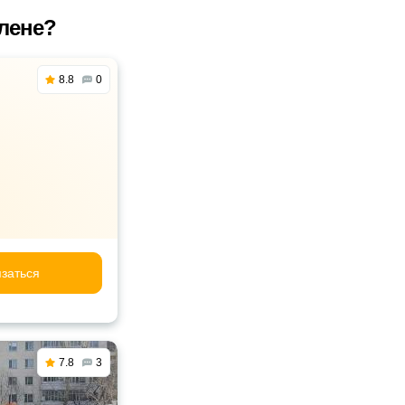
лене?
8.8
0
заться
7.8
3