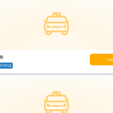
rk
Свя
ЖГОРОД