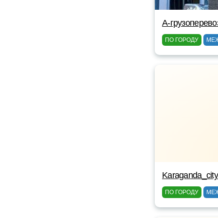
A-грузоперево
ПО ГОРОДУ
МЕ
Karaganda_cit
ПО ГОРОДУ
МЕ