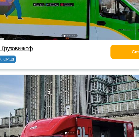
и Грузовичкоф
Свя
ЖГОРОД