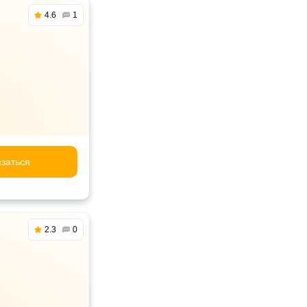
4.6
1
заться
2.3
0