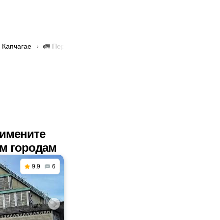
 Капчагае
🚛 Перевозка грузов самосвалами в Капчагае
римените
им городам
9.9
6