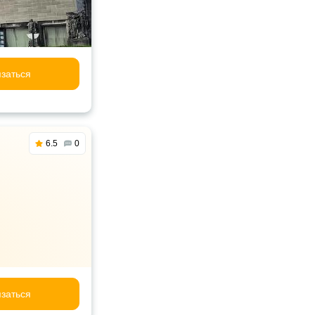
заться
6.5
0
заться