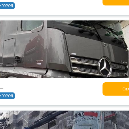
ЖГОРОД
i_
Свя
ЖГОРОД