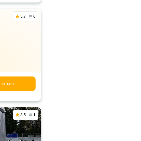
5.7
0
заться
8.5
1