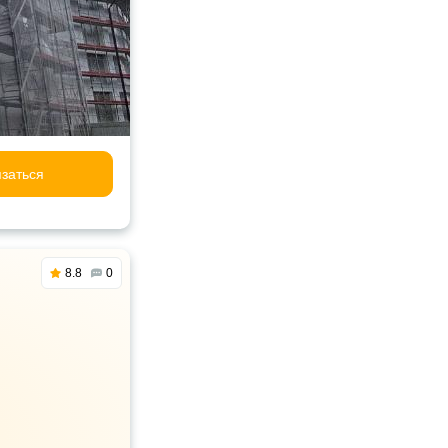
заться
8.8
0