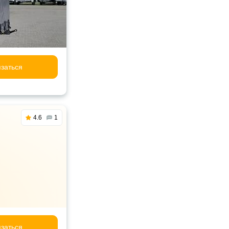
заться
4.6
1
заться