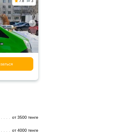
7.8
3
заться
от 3500 тенге
от 4000 тенге