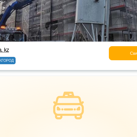
. kz
Свя
ЖГОРОД