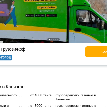
и Грузовичкоф
Свя
ЖГОРОД
 в Капчагае
оительного
от 4000 тенге
грузоперевозки газелью в
Капчагае
ели в
от 5000 тенге
грузоперевозки частные в