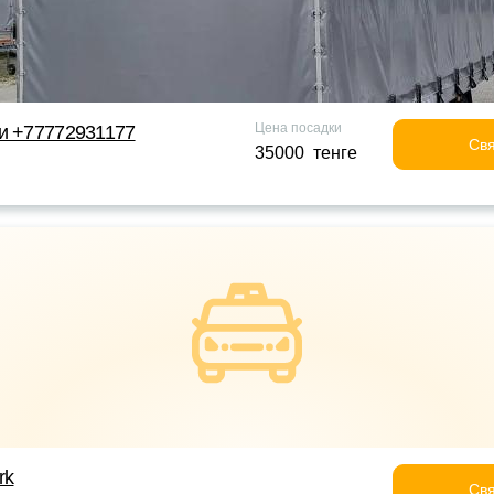
Цена посадки
и +77772931177
Свя
35000 тенге
rk
Свя