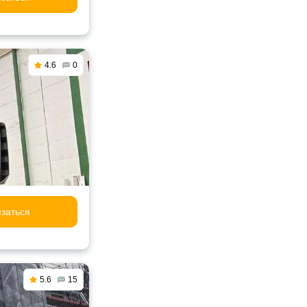
4.6
0
заться
5.6
15