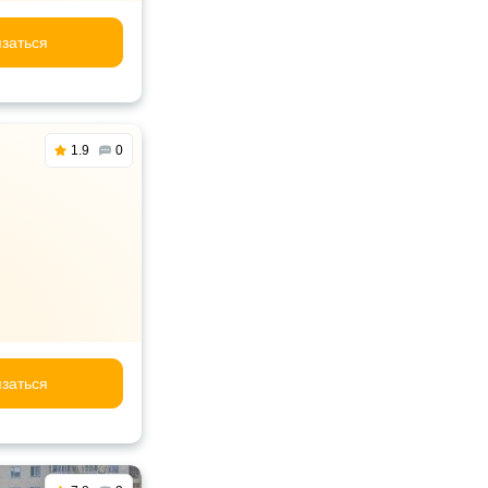
заться
1.9
0
заться