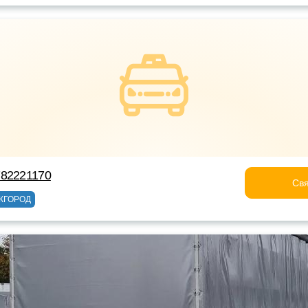
782221170
Свя
ЖГОРОД