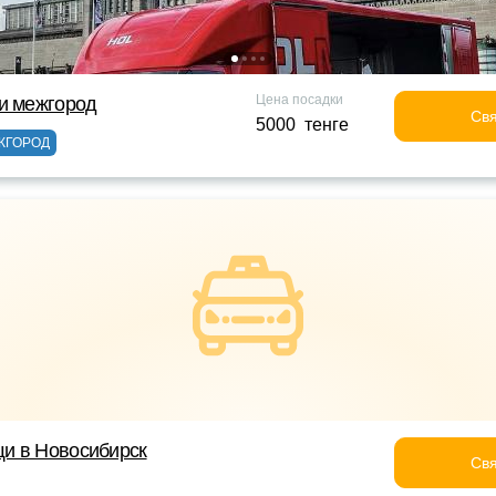
Цена посадки
и межгород
Свя
5000 тенге
ЖГОРОД
и в Новосибирск
Свя