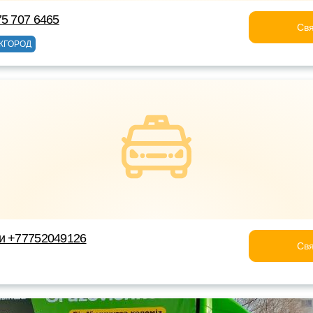
75 707 6465
Свя
ЖГОРОД
и +77752049126
Свя