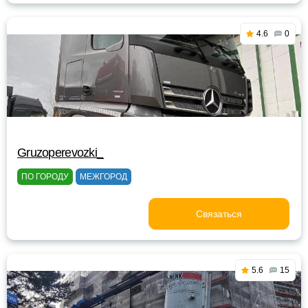
4.6
0
Gruzoperevozki_
ПО ГОРОДУ
МЕЖГОРОД
Связаться
5.6
15