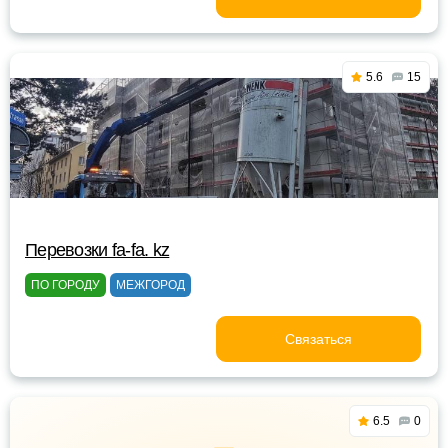
5.6
15
Перевозки fa-fa. kz
ПО ГОРОДУ
МЕЖГОРОД
Связаться
6.5
0