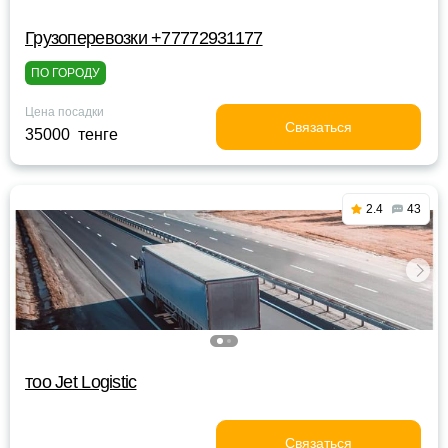
Грузоперевозки +77772931177
ПО ГОРОДУ
Цена посадки
Связаться
35000 тенге
2.4
43
тоо Jet Logistic
Связаться