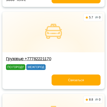
5.7
0
Грузовые +77782221170
ПО ГОРОДУ
МЕЖГОРОД
Связаться
8.8
0