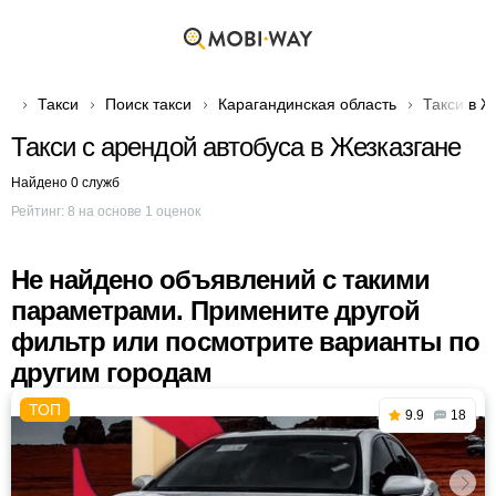
Такси
Поиск такси
Карагандинская область
Такси в Ж
Такси с арендой автобуса в Жезказгане
Найдено 0 служб
Рейтинг:
8
на основе
1
оценок
Не найдено объявлений с такими
параметрами. Примените другой
фильтр или посмотрите варианты по
другим городам
9.9
18