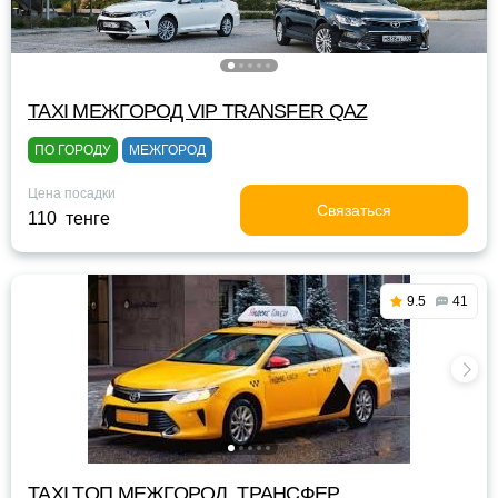
TAXI МЕЖГОРОД VIP TRANSFER QАZ
ПО ГОРОДУ
МЕЖГОРОД
Цена посадки
Связаться
110 тенге
9.5
41
TAXI TOП МЕЖГОРОД, ТРАНСФЕР