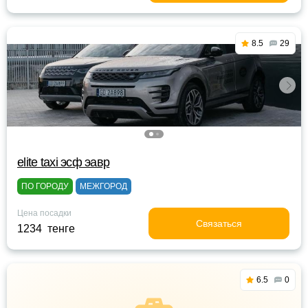
8.5
29
elite taxi эсф эавр
ПО ГОРОДУ
МЕЖГОРОД
Цена посадки
Связаться
1234 тенге
6.5
0