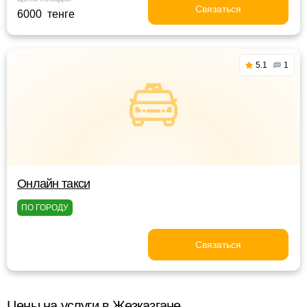
Связаться
6000 тенге
5.1
1
Oнлайн такси
ПО ГОРОДУ
Связаться
Цены на услуги в Жезказгане