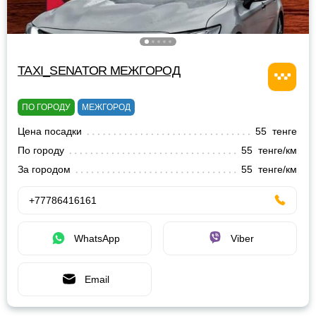
TAXI_SENATOR МЕЖГОРОД
ПО ГОРОДУ
МЕЖГОРОД
Цена посадки
55 тенге
По городу
55 тенге/км
За городом
55 тенге/км
+77786416161
WhatsApp
Viber
Email