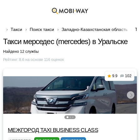
Такси
Поиск такси
Западно-Казахстанская область
Та
Такси мерседес (mercedes) в Уральске
Найдено 12 службы
Рейтинг:
8.6
на основе
116
оценок
9.9
102
МЕЖГОРОД TAXI BUSINESS CLASS