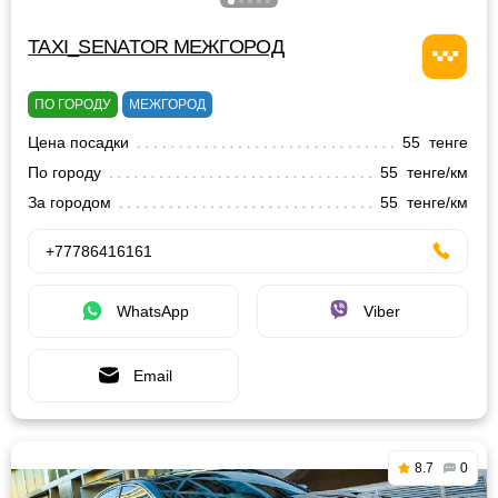
TAXI_SENATOR МЕЖГОРОД
ПО ГОРОДУ
МЕЖГОРОД
Цена посадки
55 тенге
По городу
55 тенге/км
За городом
55 тенге/км
+77786416161
WhatsApp
Viber
Email
8.7
0