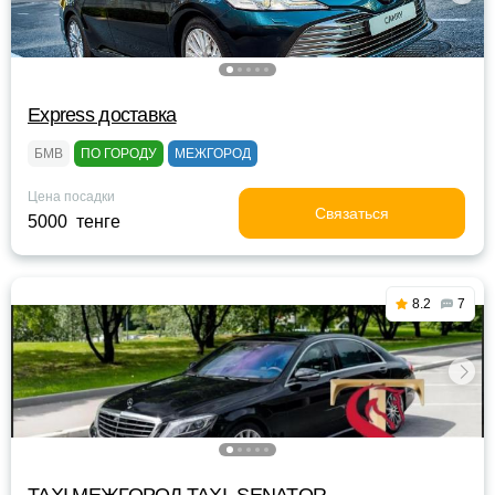
Express доставка
БМВ
ПО ГОРОДУ
МЕЖГОРОД
Цена посадки
Связаться
5000 тенге
8.2
7