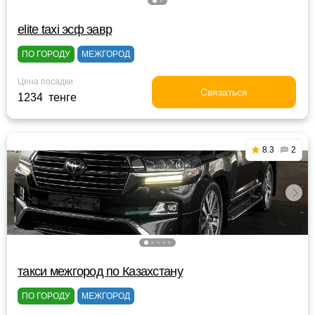
elite taxi эсф эавр
ПО ГОРОДУ
МЕЖГОРОД
Цена посадки
Связаться
1234 тенге
8.3
2
такси межгород по Казахстану
ПО ГОРОДУ
МЕЖГОРОД