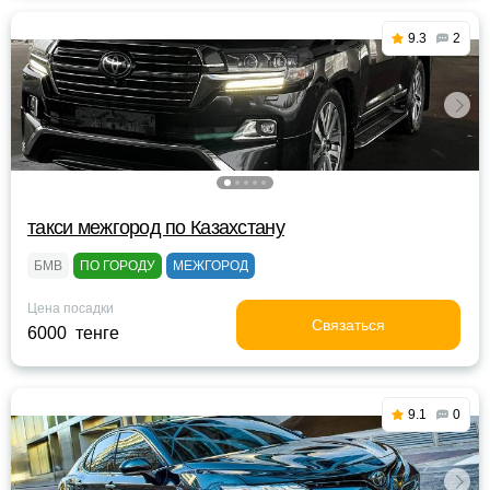
9.3
2
такси межгород по Казахстану
БМВ
ПО ГОРОДУ
МЕЖГОРОД
Цена посадки
Связаться
6000 тенге
9.1
0