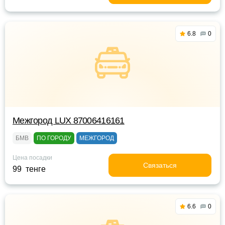
6.8
0
Межгород LUX 87006416161
БМВ
ПО ГОРОДУ
МЕЖГОРОД
Цена посадки
Связаться
99 тенге
6.6
0