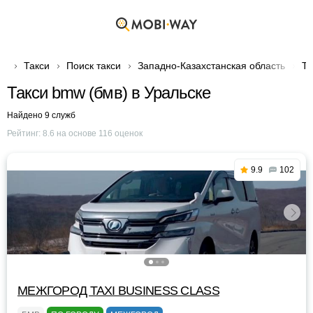
Такси
Поиск такси
Западно-Казахстанская область
Та
Такси bmw (бмв) в Уральске
Найдено 9 служб
Рейтинг:
8.6
на основе
116
оценок
9.9
102
МЕЖГОРОД TAXI BUSINESS CLASS