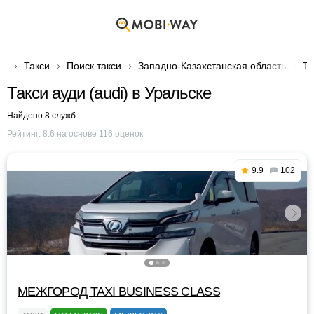
Такси
Поиск такси
Западно-Казахстанская область
Та
Такси ауди (audi) в Уральске
Найдено 8 служб
Рейтинг:
8.6
на основе
116
оценок
9.9
102
МЕЖГОРОД TAXI BUSINESS CLASS