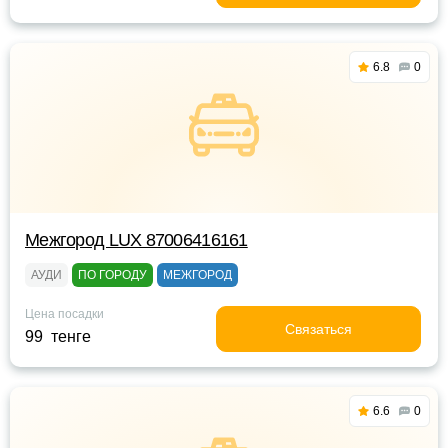
6.8
0
Межгород LUX 87006416161
АУДИ
ПО ГОРОДУ
МЕЖГОРОД
Цена посадки
Связаться
99 тенге
6.6
0