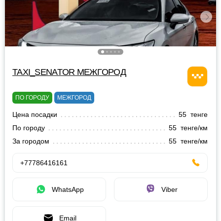
TAXI_SENATOR МЕЖГОРОД
ПО ГОРОДУ
МЕЖГОРОД
Цена посадки
55 тенге
По городу
55 тенге/км
За городом
55 тенге/км
+77786416161
WhatsApp
Viber
Email