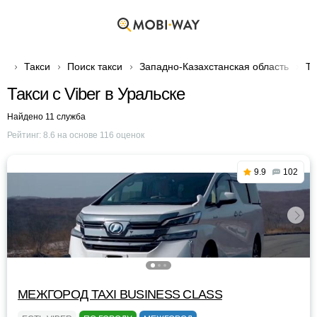
Такси
Поиск такси
Западно-Казахстанская область
Та
Такси с Viber в Уральске
Найдено 11 служба
Рейтинг:
8.6
на основе
116
оценок
9.9
102
МЕЖГОРОД TAXI BUSINESS CLASS