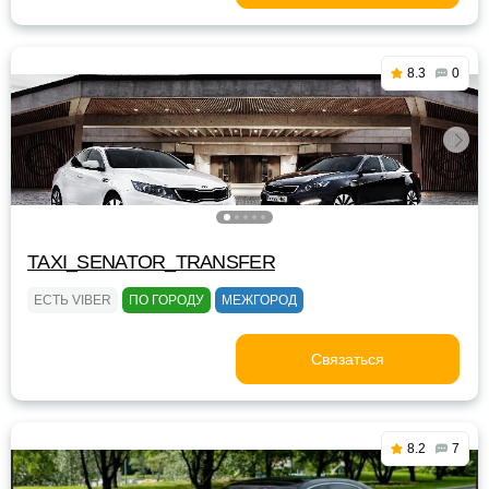
8.3
0
TAXI_SENATOR_TRANSFER
ЕСТЬ VIBER
ПО ГОРОДУ
МЕЖГОРОД
Связаться
8.2
7