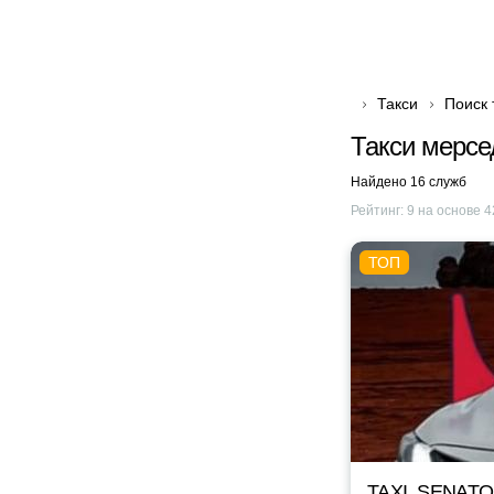
Такси
Поиск 
Такси мерсе
Найдено 16 служб
Рейтинг:
9
на основе
4
TAXI_SENAT