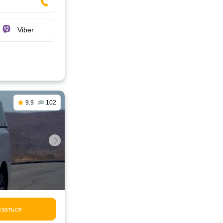
Viber
9.9
102
заться