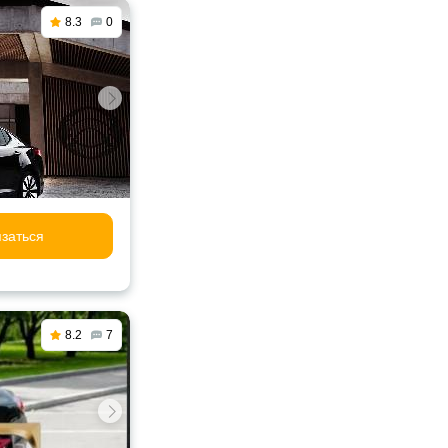
8.3
0
заться
8.2
7