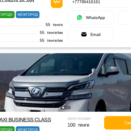
+77786416161
ГОРОДУ
МЕЖГОРОД
WhatsApp
55 тенге
55 тенге/км
Email
55 тенге/км
Цена посадки
XI BUSINESS CLASS
Свя
100 тенге
ГОРОДУ
МЕЖГОРОД