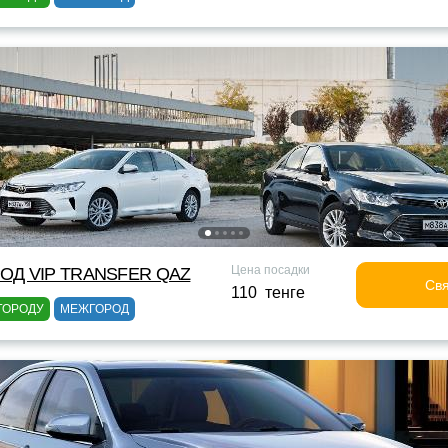
Цена посадки
ОД VIP TRANSFER QАZ
Свя
110 тенге
ГОРОДУ
МЕЖГОРОД