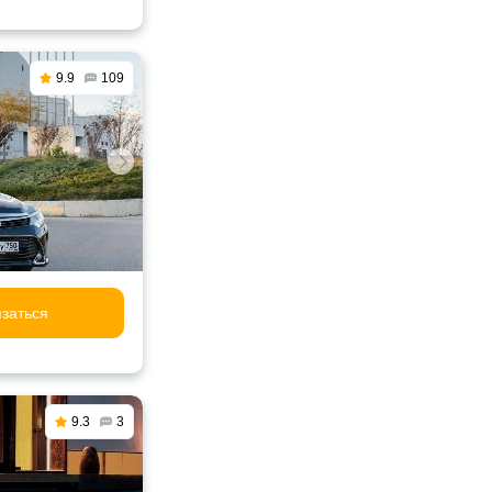
9.9
109
заться
9.3
3