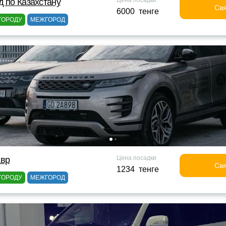
Цена посадки
д по Казахстану
Свя
6000 тенге
ГОРОДУ
МЕЖГОРОД
Цена посадки
авр
Свя
1234 тенге
ГОРОДУ
МЕЖГОРОД