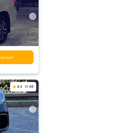
заться
8.4
69