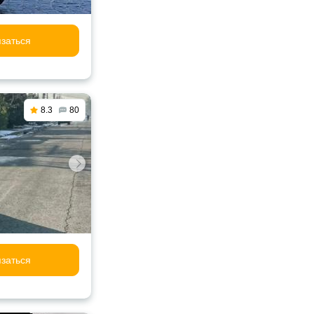
заться
8.3
80
заться