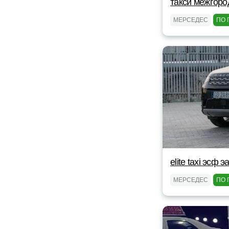
такси межгоро
МЕРСЕДЕС
ПО 
elite taxi эсф э
МЕРСЕДЕС
ПО 