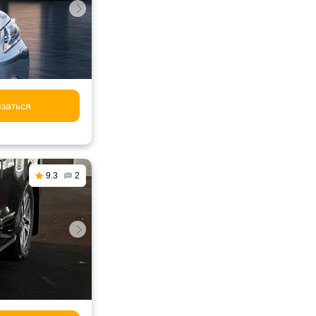
заться
9.3
2