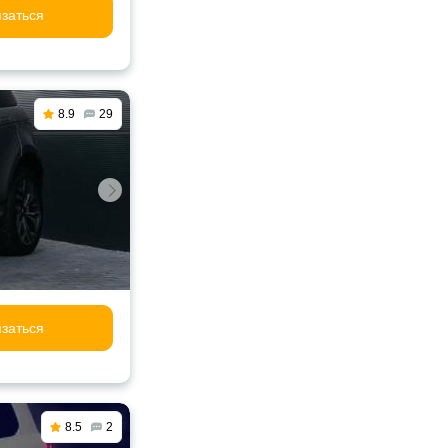
заться
8.9
29
заться
8.5
2