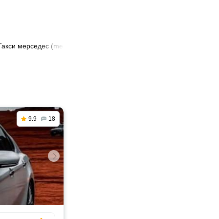
Такси мерседес (mercedes) в Туркестане
9.9
18