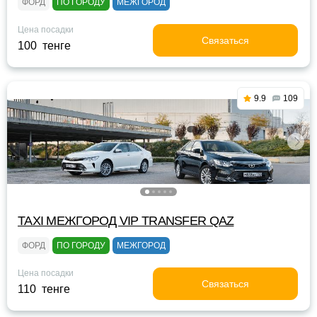
ФОРД
ПО ГОРОДУ
МЕЖГОРОД
Цена посадки
Связаться
100 тенге
9.9
109
TAXI МЕЖГОРОД VIP TRANSFER QАZ
ФОРД
ПО ГОРОДУ
МЕЖГОРОД
Цена посадки
Связаться
110 тенге