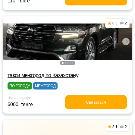
110 тенге
8.3
2
такси межгород по Казахстану
ПО ГОРОДУ
МЕЖГОРОД
Цена посадки
Связаться
6000 тенге
8.1
2