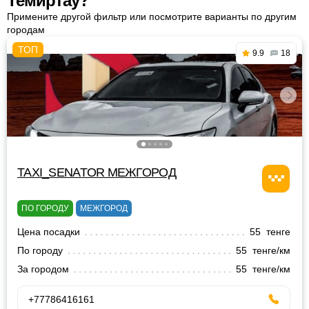
Темиртау?
Примените другой фильтр или посмотрите варианты по другим
городам
9.9
18
TAXI_SENATOR МЕЖГОРОД
ПО ГОРОДУ
МЕЖГОРОД
Цена посадки
55 тенге
По городу
55 тенге/км
За городом
55 тенге/км
+77786416161