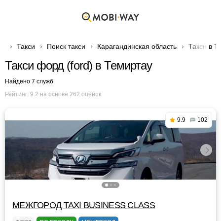
Такси
Поиск такси
Карагандинская область
Такси в Т
Такси форд (ford) в Темиртау
Найдено 7 служб
Рейтинг:
9.2
на основе
262
оценок
9.9
102
МЕЖГОРОД TAXI BUSINESS CLASS