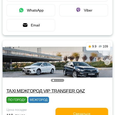
WhatsApp
Viber
Email
9.9
109
TAXI МЕЖГОРОД VIP TRANSFER QАZ
ПО ГОРОДУ
МЕЖГОРОД
Цена посадки
Связаться