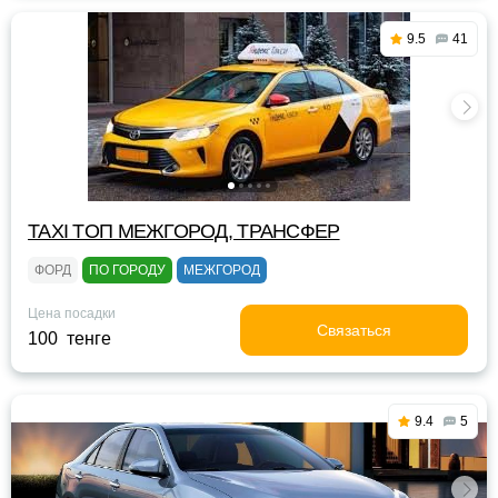
9.5
41
TAXI TOП МЕЖГОРОД, ТРАНСФЕР
ФОРД
ПО ГОРОДУ
МЕЖГОРОД
Цена посадки
Связаться
100 тенге
9.4
5