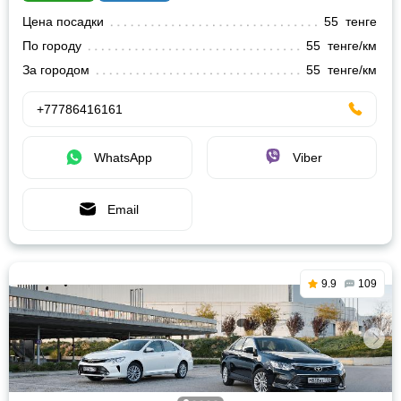
Цена посадки
55 тенге
По городу
55 тенге/км
За городом
55 тенге/км
+77786416161
WhatsApp
Viber
Email
9.9
109