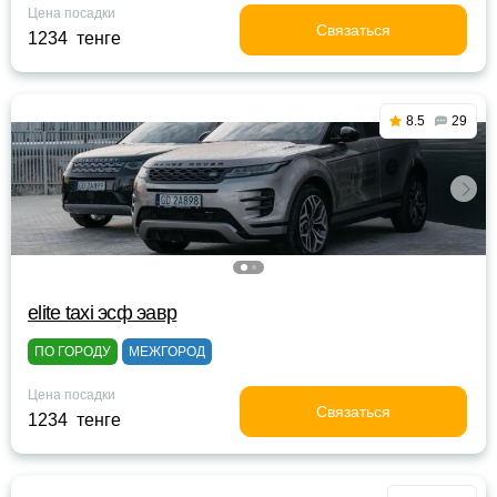
Цена посадки
Связаться
1234 тенге
8.5
29
elite taxi эсф эавр
ПО ГОРОДУ
МЕЖГОРОД
Цена посадки
Связаться
1234 тенге