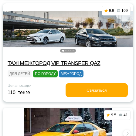
9.9
109
TAXI МЕЖГОРОД VIP TRANSFER QАZ
ДЛЯ ДЕТЕЙ
ПО ГОРОДУ
МЕЖГОРОД
Цена посадки
Связаться
110 тенге
9.5
41