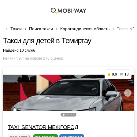
Такси
Поиск такси
Карагандинская область
Такси в Т
Такси для детей в Темиртау
Найдено 10 служб
Рейтинг:
9.4
на основе
278
оценок
9.9
18
TAXI_SENATOR МЕЖГОРОД