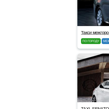
Такси межгоро
ПО ГОРОДУ
МЕ
TAXI_SENAT