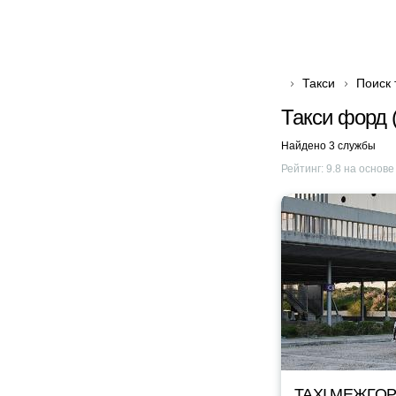
Такси
Поиск 
Такси форд (
Найдено 3 службы
Рейтинг:
9.8
на основ
TAXI МЕЖГОР