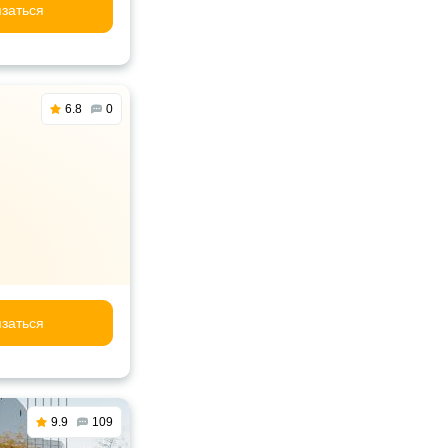
заться
6.8
0
заться
9.9
109