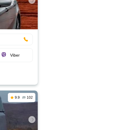
Viber
9.9
102