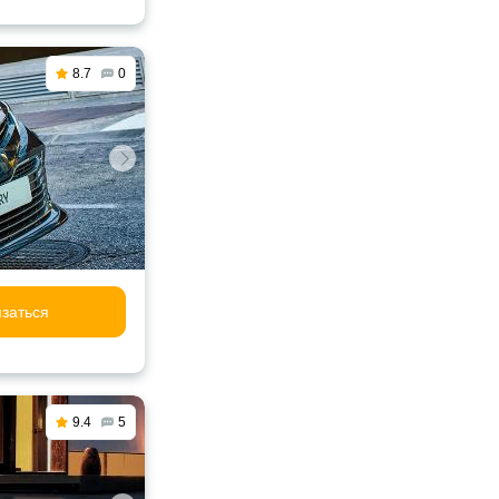
8.7
0
заться
9.4
5