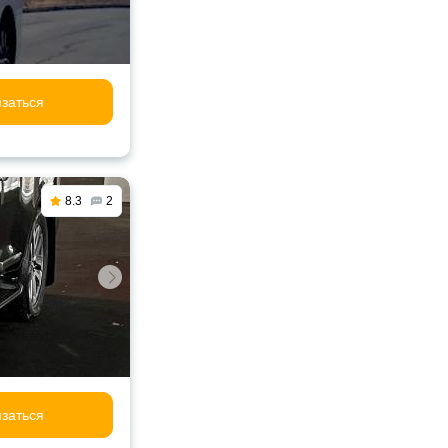
заться
8.3
2
заться