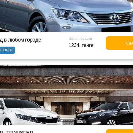
Цена посадки
д в любом городе
Свя
1234 тенге
ЖГОРОД
OR_TRANSFER