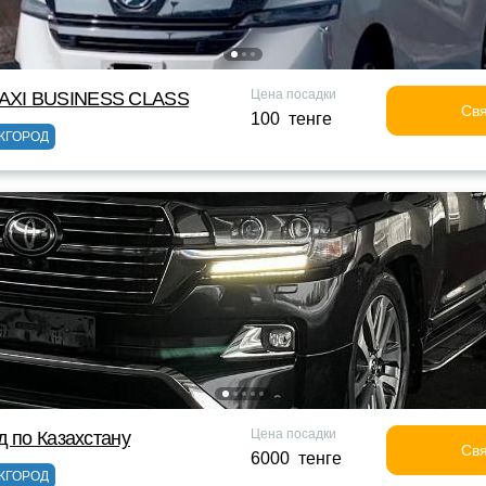
Цена посадки
XI BUSINESS CLASS
Свя
100 тенге
ЖГОРОД
Цена посадки
д по Казахстану
Свя
6000 тенге
ЖГОРОД