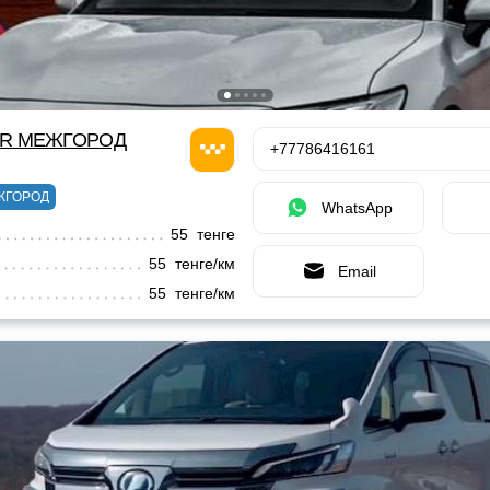
OR МЕЖГОРОД
+77786416161
ЖГОРОД
WhatsApp
55 тенге
55 тенге/км
Email
55 тенге/км