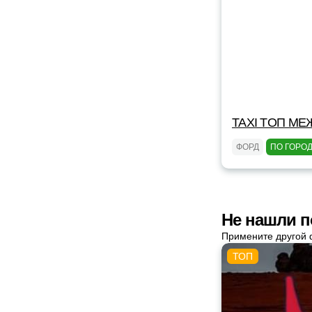
TAXI TOП МЕ
ФОРД
ПО ГОРО
Не нашли п
Примените другой 