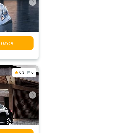
заться
6.3
0