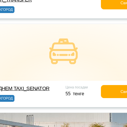
Свя
ЖГОРОД
Цена посадки
НЕМ TAXI_SENATOR
Свя
55 тенге
ЖГОРОД