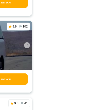
заться
9.9
102
заться
9.5
41