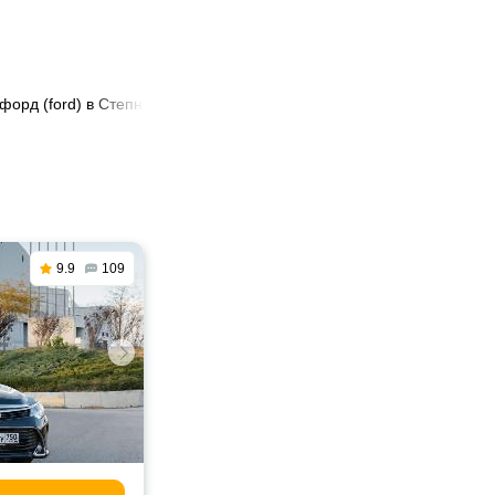
 форд (ford) в Степногорске
9.9
109