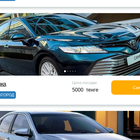
Цена посадки
вка
Свя
5000 тенге
ЖГОРОД