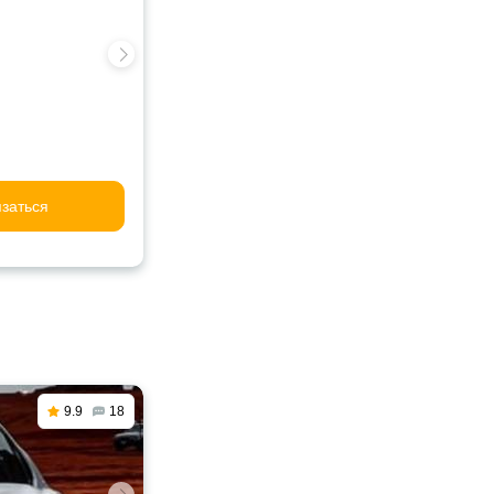
заться
9.9
18