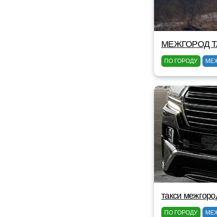
МЕЖГОРОД TA
ПО ГОРОДУ
МЕ
такси межгоро
ПО ГОРОДУ
МЕ