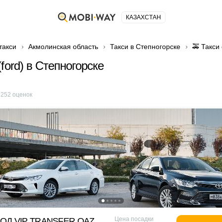
КАЗАХСТАН
такси
Акмолинская область
Такси в Степногорске
🚕 Такси
ford) в Степногорске
е
252
оценок
Цена посадки
ОД VIP TRANSFER QАZ