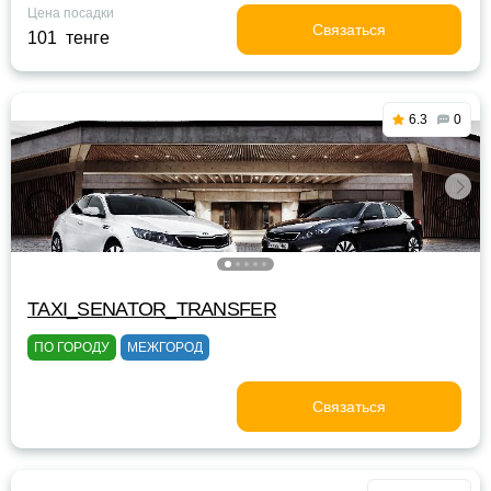
Цена посадки
Связаться
101 тенге
6.3
0
TAXI_SENATOR_TRANSFER
ПО ГОРОДУ
МЕЖГОРОД
Связаться