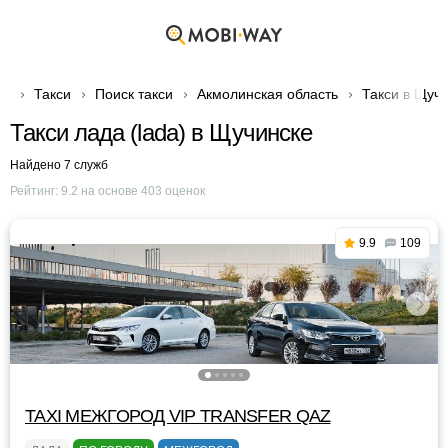
Такси
Поиск такси
Акмолинская область
Такси в Щуч
Такси лада (lada) в Щучинске
Найдено 7 служб
Рейтинг:
9.2
на основе
403
оценок
9.9
109
TAXI МЕЖГОРОД VIP TRANSFER QАZ