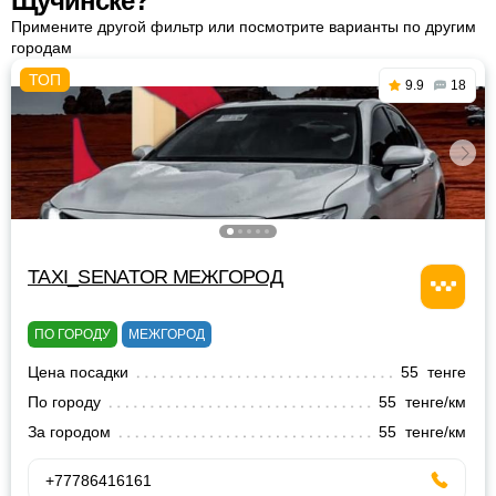
Щучинске?
Примените другой фильтр или посмотрите варианты по другим
городам
9.9
18
TAXI_SENATOR МЕЖГОРОД
ПО ГОРОДУ
МЕЖГОРОД
Цена посадки
55 тенге
По городу
55 тенге/км
За городом
55 тенге/км
+77786416161