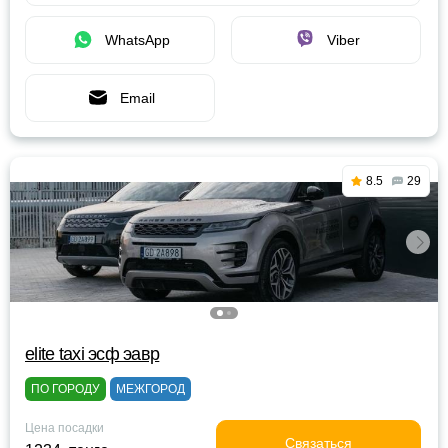
WhatsApp
Viber
Email
8.5
29
elite taxi эсф эавр
ПО ГОРОДУ
МЕЖГОРОД
Цена посадки
Связаться