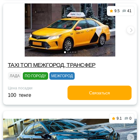
9.5
41
TAXI TOП МЕЖГОРОД, ТРАНСФЕР
ЛАДА
ПО ГОРОДУ
МЕЖГОРОД
Цена посадки
Связаться
100 тенге
9.1
0