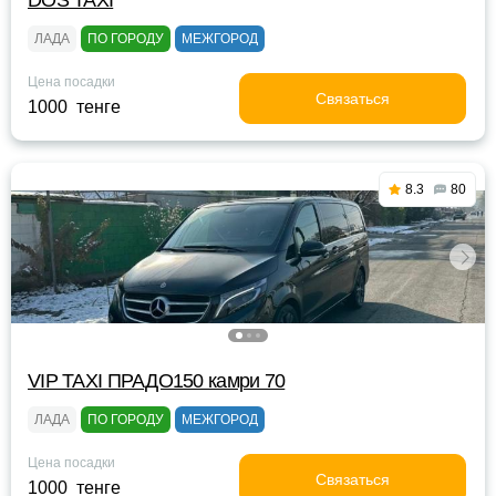
DOS TAXI
ЛАДА
ПО ГОРОДУ
МЕЖГОРОД
Цена посадки
Связаться
1000 тенге
8.3
80
VIP TAXI ПРАДО150 камри 70
ЛАДА
ПО ГОРОДУ
МЕЖГОРОД
Цена посадки
Связаться
1000 тенге