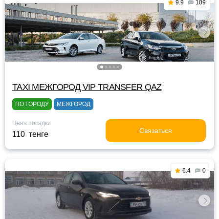
9.9
109
TAXI МЕЖГОРОД VIP TRANSFER QАZ
ПО ГОРОДУ
МЕЖГОРОД
Цена посадки
Связаться
110 тенге
6.4
0