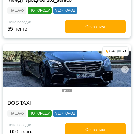
Междугароднее taxi_senator
НА ДАЧУ
ПО ГОРОДУ
МЕЖГОРОД
Цена посадки
Связаться
55 тенге
8.4
69
DOS TAXI
НА ДАЧУ
ПО ГОРОДУ
МЕЖГОРОД
Цена посадки
Связаться
1000 тенге