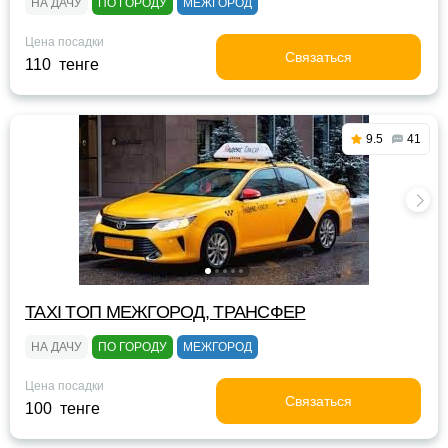
НА ДАЧУ
ПО ГОРОДУ
МЕЖГОРОД
Цена посадки
Связаться
110 тенге
9.5
41
TAXI TOП МЕЖГОРОД, ТРАНСФЕР
НА ДАЧУ
ПО ГОРОДУ
МЕЖГОРОД
Цена посадки
Связаться
100 тенге