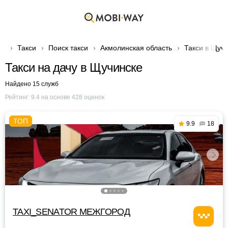
Такси
Поиск такси
Акмолинская область
Такси в Щуч
Такси на дачу в Щучинске
Найдено 15 служб
Рейтинг:
9.4
на основе
428
оценок
9.9
18
TAXI_SENATOR МЕЖГОРОД