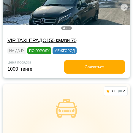
VIP TAXI ПРАДО150 камри 70
НА ДАЧУ
ПО ГОРОДУ
МЕЖГОРОД
Цена посадки
Связаться
1000 тенге
8.1
2