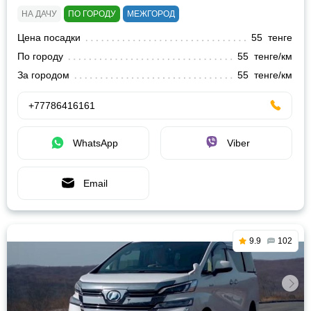
НА ДАЧУ
ПО ГОРОДУ
МЕЖГОРОД
Цена посадки
55 тенге
По городу
55 тенге/км
За городом
55 тенге/км
+77786416161
WhatsApp
Viber
Email
9.9
102