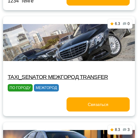
1234 тенге
6.3
0
TAXI_SENATOR МЕЖГОРОД TRANSFER
ПО ГОРОДУ
МЕЖГОРОД
Связаться
8.3
3