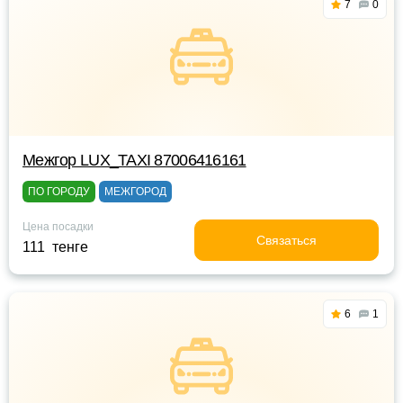
7
0
Межгор LUX_TAXI 87006416161
ПО ГОРОДУ
МЕЖГОРОД
Цена посадки
Связаться
111 тенге
6
1