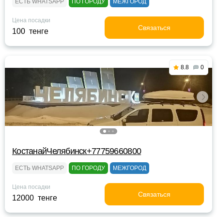
ЕСТЬ WHATSAPP
ПО ГОРОДУ
МЕЖГОРОД
Цена посадки
Связаться
100 тенге
8.8
0
КостанайЧелябинск+77759660800
ЕСТЬ WHATSAPP
ПО ГОРОДУ
МЕЖГОРОД
Цена посадки
Связаться
12000 тенге