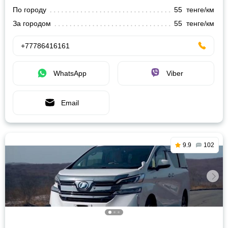
По городу
55 тенге/км
За городом
55 тенге/км
+77786416161
WhatsApp
Viber
Email
9.9
102