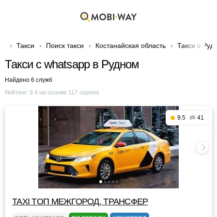
Такси
Поиск такси
Костанайская область
Такси в Руд
Такси с whatsapp в Рудном
Найдено 6 служб
Рейтинг:
9.4
на основе
117
оценок
9.5
41
TAXI TOП МЕЖГОРОД, ТРАНСФЕР