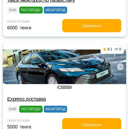
такси межгород по Казахстану
БМВ
ПО ГОРОДУ
МЕЖГОРОД
Цена посадки
Связаться
6000 тенге
9.1
0
Express доставка
БМВ
ПО ГОРОДУ
МЕЖГОРОД
Цена посадки
Связаться
5000 тенге