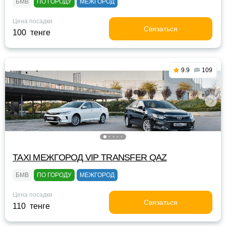
БМВ
ПО ГОРОДУ
МЕЖГОРОД
Цена посадки
Связаться
100 тенге
9.9
109
TAXI МЕЖГОРОД VIP TRANSFER QАZ
БМВ
ПО ГОРОДУ
МЕЖГОРОД
Цена посадки
Связаться
110 тенге