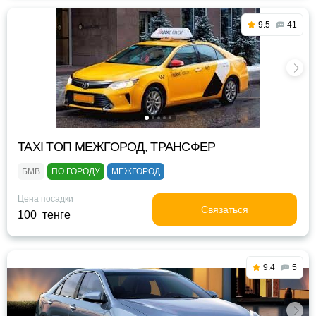
9.5
41
TAXI TOП МЕЖГОРОД, ТРАНСФЕР
БМВ
ПО ГОРОДУ
МЕЖГОРОД
Цена посадки
Связаться
100 тенге
9.4
5