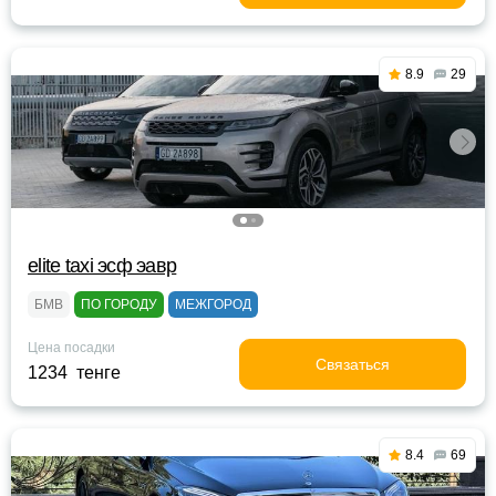
8.9
29
elite taxi эсф эавр
БМВ
ПО ГОРОДУ
МЕЖГОРОД
Цена посадки
Связаться
1234 тенге
8.4
69