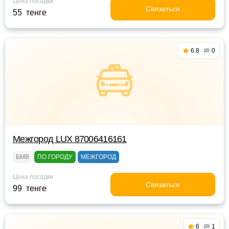
Цена посадки
Связаться
55 тенге
6.8
0
Межгород LUX 87006416161
БМВ
ПО ГОРОДУ
МЕЖГОРОД
Цена посадки
Связаться
99 тенге
6
1