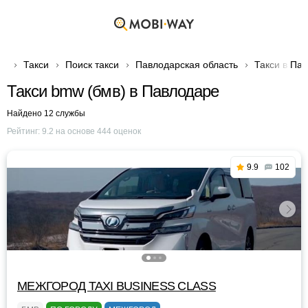
Такси
Поиск такси
Павлодарская область
Такси в Па
Такси bmw (бмв) в Павлодаре
Найдено 12 службы
Рейтинг:
9.2
на основе
444
оценок
9.9
102
МЕЖГОРОД TAXI BUSINESS CLASS