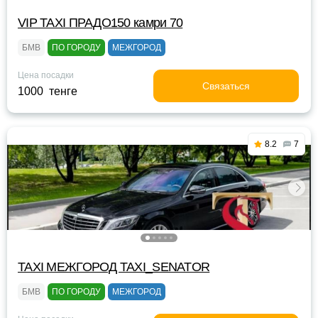
VIP TAXI ПРАДО150 камри 70
БМВ
ПО ГОРОДУ
МЕЖГОРОД
Цена посадки
Связаться
1000 тенге
8.2
7
TAXI МЕЖГОРОД TAXI_SENATOR
БМВ
ПО ГОРОДУ
МЕЖГОРОД