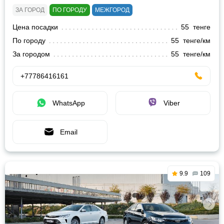
ЗА ГОРОД
ПО ГОРОДУ
МЕЖГОРОД
Цена посадки
55 тенге
По городу
55 тенге/км
За городом
55 тенге/км
+77786416161
WhatsApp
Viber
Email
9.9
109