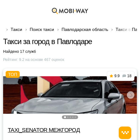
Такси
Поиск такси
Павлодарская область
Такси в Па
Такси за город в Павлодаре
Найдено 17 служб
Рейтинг:
9.2
на основе
467
оценок
9.9
18
TAXI_SENATOR МЕЖГОРОД