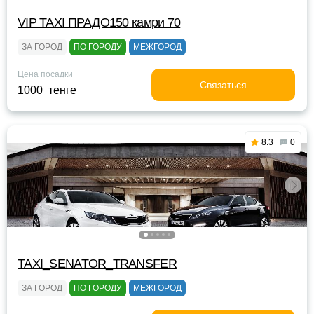
VIP TAXI ПРАДО150 камри 70
ЗА ГОРОД
ПО ГОРОДУ
МЕЖГОРОД
Цена посадки
Связаться
1000 тенге
8.3
0
TAXI_SENATOR_TRANSFER
ЗА ГОРОД
ПО ГОРОДУ
МЕЖГОРОД