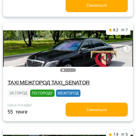
Связаться
8.2
7
TAXI МЕЖГОРОД TAXI_SENATOR
ЗА ГОРОД
ПО ГОРОДУ
МЕЖГОРОД
Цена посадки
Связаться
55 тенге
7.9
5