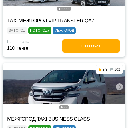
TAXI МЕЖГОРОД VIP TRANSFER QАZ
ЗА ГОРОД
ПО ГОРОДУ
МЕЖГОРОД
Цена посадки
Связаться
110 тенге
9.9
102
МЕЖГОРОД TAXI BUSINESS CLASS