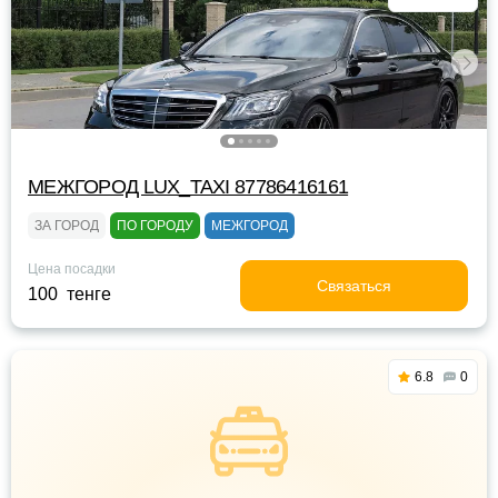
МЕЖГОРОД LUX_TAXI 87786416161
ЗА ГОРОД
ПО ГОРОДУ
МЕЖГОРОД
Цена посадки
Связаться
100 тенге
6.8
0