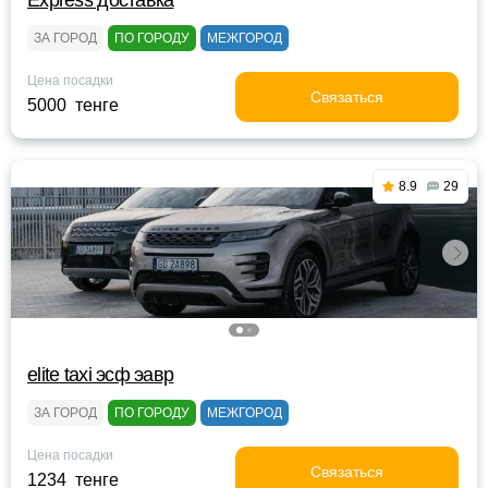
Express доставка
ЗА ГОРОД
ПО ГОРОДУ
МЕЖГОРОД
Цена посадки
Связаться
5000 тенге
8.9
29
elite taxi эсф эавр
ЗА ГОРОД
ПО ГОРОДУ
МЕЖГОРОД
Цена посадки
Связаться
1234 тенге