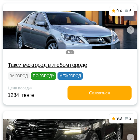
9.4
5
Такси межгород в любом городе
ЗА ГОРОД
ПО ГОРОДУ
МЕЖГОРОД
Цена посадки
Связаться
1234 тенге
9.3
2