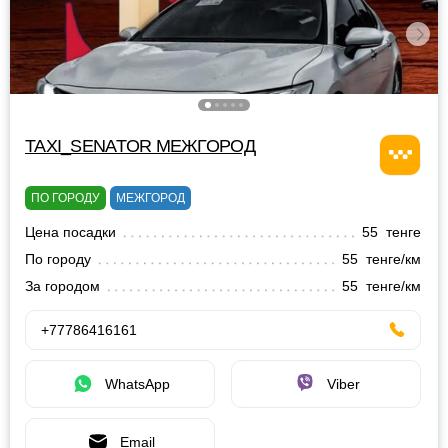
TAXI_SENATOR МЕЖГОРОД
ПО ГОРОДУ
МЕЖГОРОД
Цена посадки
55 тенге
По городу
55 тенге/км
За городом
55 тенге/км
+77786416161
WhatsApp
Viber
Email