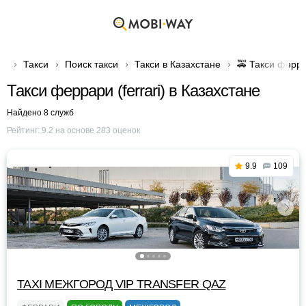
Такси
Поиск такси
Такси в Казахстане
🚕 Такси феррар
Такси феррари (ferrari) в Казахстане
Найдено 8 служб
Рейтинг:
9.2
на основе
283
оценок
9.9
109
TAXI МЕЖГОРОД VIP TRANSFER QАZ