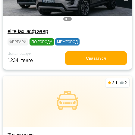
elite taxi эсф эавр
ФЕРРАРИ
ПО ГОРОДУ
МЕЖГОРОД
Цена посадки
Связаться
1234 тенге
8.1
2