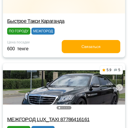
Быстрое Такси Караганда
ПО ГОРОДУ
МЕЖГОРОД
Цена посадки
Связаться
600 тенге
5.9
5
МЕЖГОРОД LUX_TAXI 87786416161