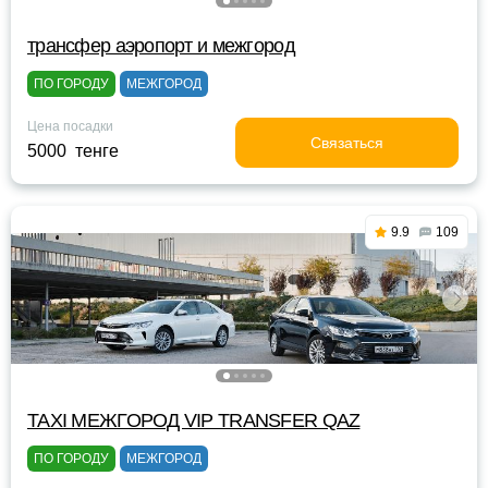
трансфер аэропорт и межгород
ПО ГОРОДУ
МЕЖГОРОД
Цена посадки
Связаться
5000 тенге
9.9
109
TAXI МЕЖГОРОД VIP TRANSFER QАZ
ПО ГОРОДУ
МЕЖГОРОД