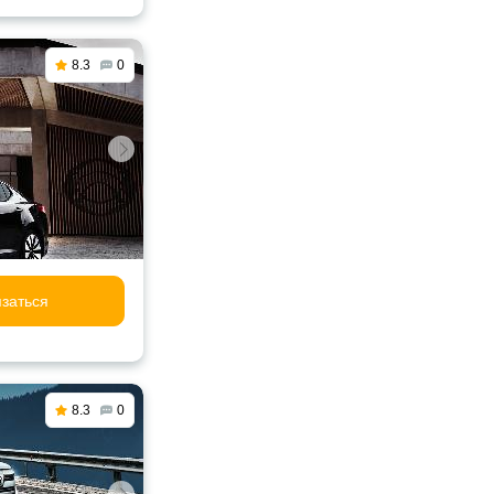
8.3
0
заться
8.3
0