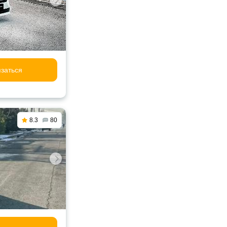
заться
8.3
80