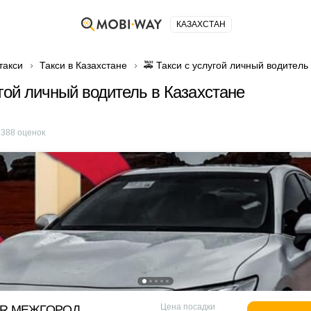
КАЗАХСТАН
такси
Такси в Казахстане
🚕 Такси с услугой личный водитель
угой личный водитель в Казахстане
е
388
оценок
Цена посадки
OR МЕЖГОРОД