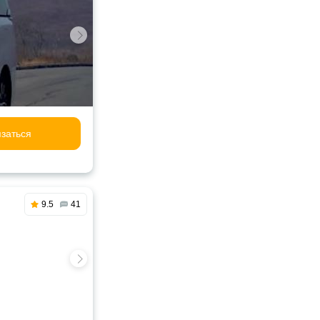
заться
9.5
41