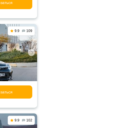
заться
9.9
109
заться
9.9
102