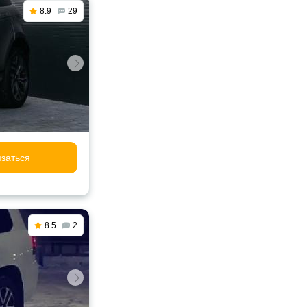
8.9
29
заться
8.5
2