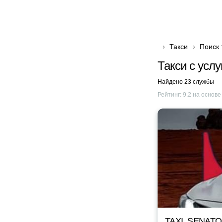
Такси
Поиск 
Такси с усл
Найдено 23 службы
Рейтинг:
9.2
на основ
TAXI_SENAT