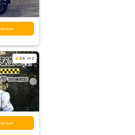
заться
8.4
2
заться