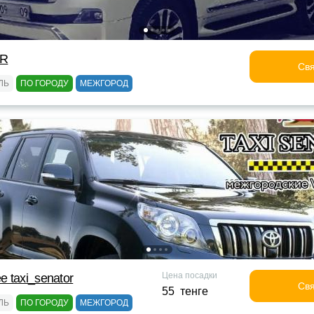
OR
Свя
ЛЬ
ПО ГОРОДУ
МЕЖГОРОД
Цена посадки
 taxi_senator
Свя
55 тенге
ЛЬ
ПО ГОРОДУ
МЕЖГОРОД