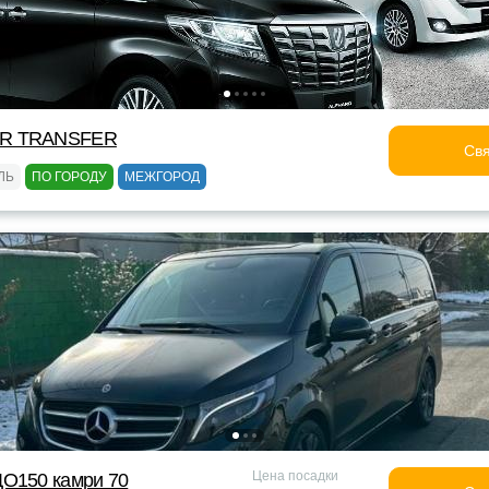
OR TRANSFER
Свя
ЛЬ
ПО ГОРОДУ
МЕЖГОРОД
Цена посадки
ДО150 камри 70