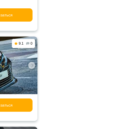
заться
9.1
0
заться