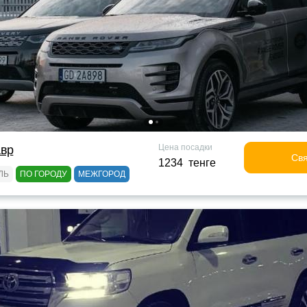
Цена посадки
авр
Свя
1234 тенге
ЛЬ
ПО ГОРОДУ
МЕЖГОРОД