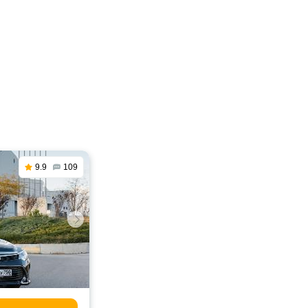
9.9
109