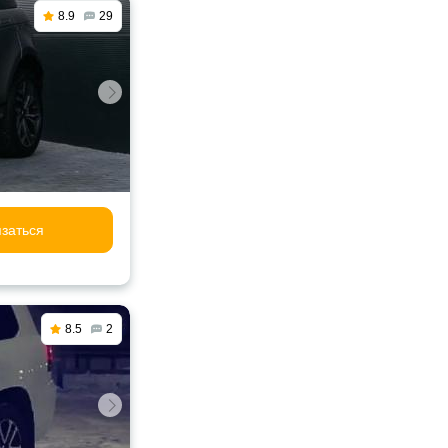
8.9
29
заться
8.5
2