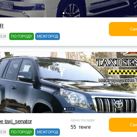
OR
Свя
КСИ
ПО ГОРОДУ
МЕЖГОРОД
Цена посадки
 taxi_senator
Свя
55 тенге
КСИ
ПО ГОРОДУ
МЕЖГОРОД