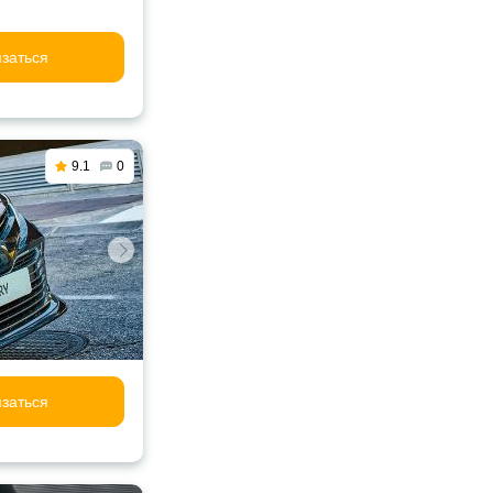
заться
9.1
0
заться