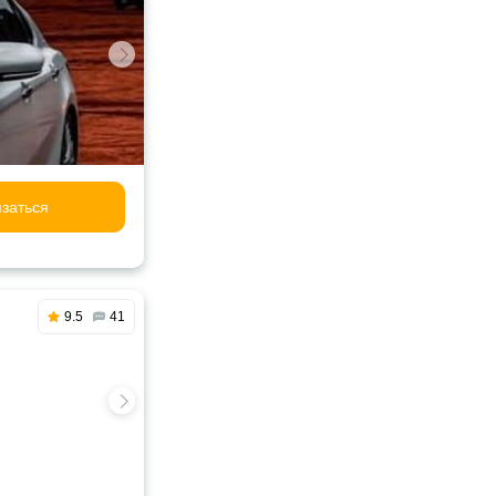
заться
9.5
41