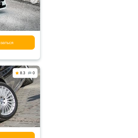
заться
8.3
0