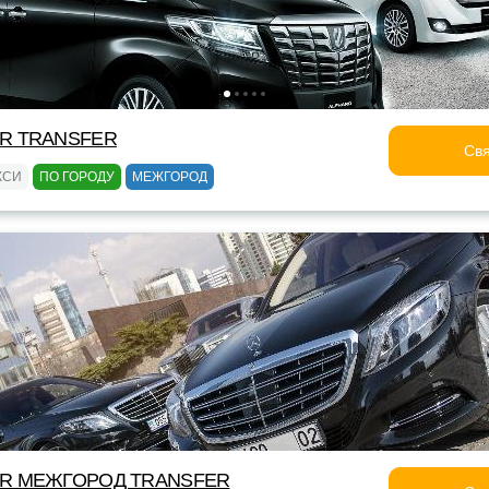
OR TRANSFER
Свя
КСИ
ПО ГОРОДУ
МЕЖГОРОД
OR МЕЖГОРОД TRANSFER