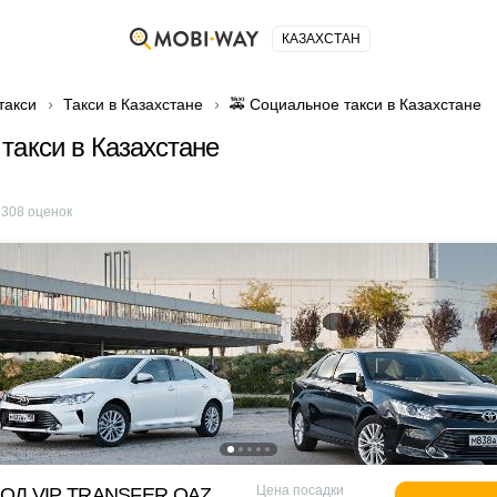
КАЗАХСТАН
такси
Такси в Казахстане
🚕 Социальное такси в Казахстане
такси в Казахстане
е
308
оценок
Цена посадки
ОД VIP TRANSFER QАZ