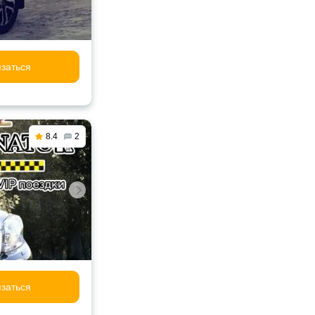
заться
8.4
2
заться