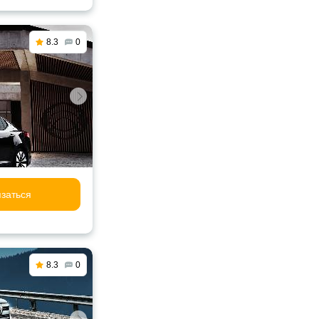
8.3
0
заться
8.3
0