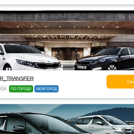
OR_TRANSFER
Свя
КСИ
ПО ГОРОДУ
МЕЖГОРОД