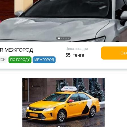
Цена посадки
OR МЕЖГОРОД
Свя
55 тенге
КСИ
ПО ГОРОДУ
МЕЖГОРОД