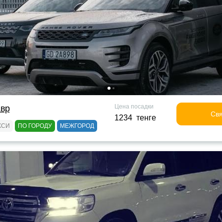
Цена посадки
авр
Свя
1234 тенге
КСИ
ПО ГОРОДУ
МЕЖГОРОД