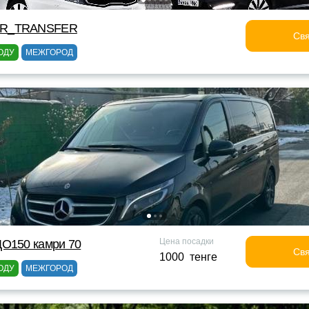
OR_TRANSFER
Свя
ОДУ
МЕЖГОРОД
Цена посадки
ДО150 камри 70
Свя
1000 тенге
ОДУ
МЕЖГОРОД