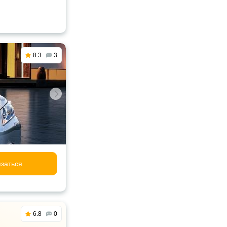
8.3
3
заться
6.8
0