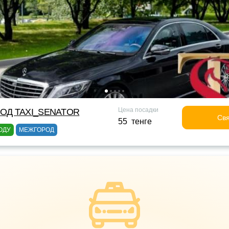
Цена посадки
ОД TAXI_SENATOR
Свя
55 тенге
ОДУ
МЕЖГОРОД