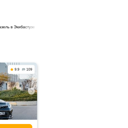
азель в Экибастузе
9.9
109