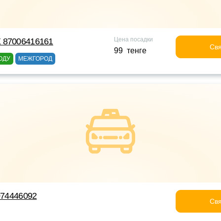
Цена посадки
 87006416161
Свя
99 тенге
ОДУ
МЕЖГОРОД
7074446092
Свя