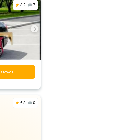
8.2
7
заться
6.8
0