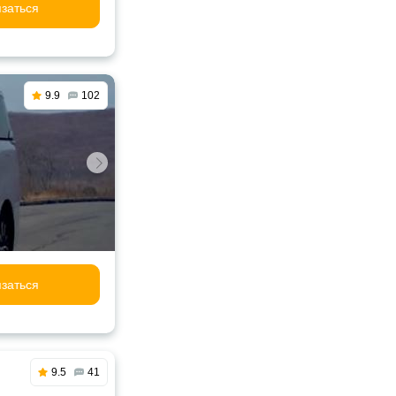
заться
9.9
102
заться
9.5
41