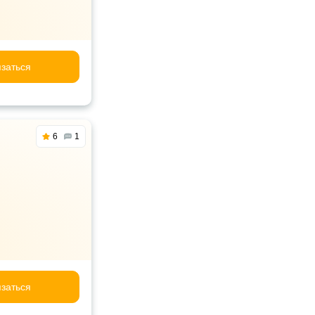
заться
6
1
заться