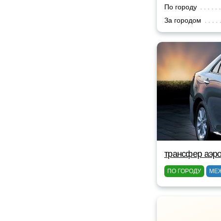
По городу
За городом
трансфер аэро
ПО ГОРОДУ
МЕ