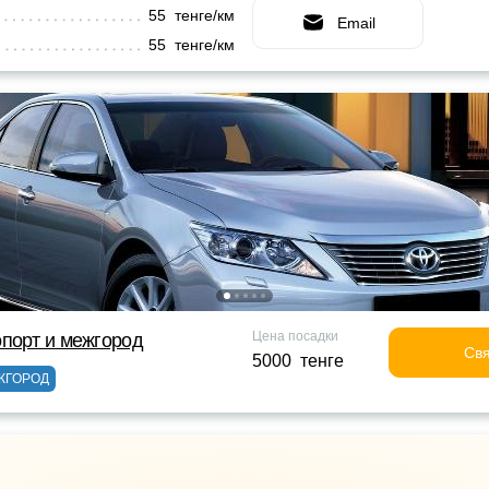
55 тенге/км
Email
55 тенге/км
Цена посадки
порт и межгород
Свя
5000 тенге
ЖГОРОД