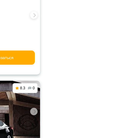
заться
8.3
0