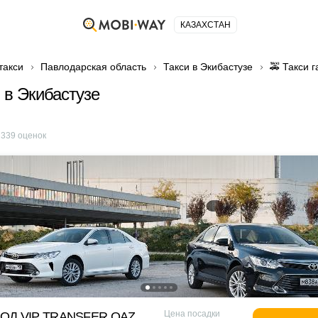
КАЗАХСТАН
такси
Павлодарская область
Такси в Экибастузе
🚕 Такси г
 в Экибастузе
е
339
оценок
Цена посадки
ОД VIP TRANSFER QАZ