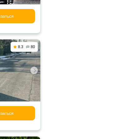
заться
8.3
80
заться