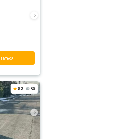
заться
8.3
80