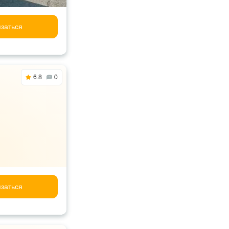
заться
6.8
0
заться