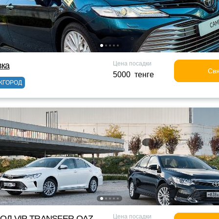
Цена посадки
вка
Свя
5000 тенге
ЖГОРОД
Цена посадки
ОД VIP TRANSFER QАZ