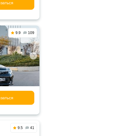
заться
9.9
109
заться
9.5
41