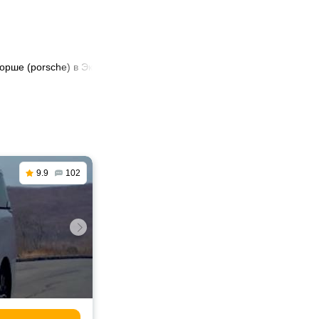
порше (porsche) в Экибастузе
9.9
102