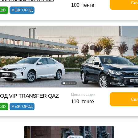
Свя
100 тенге
ОДУ
МЕЖГОРОД
Цена посадки
ОД VIP TRANSFER QАZ
Свя
110 тенге
ОДУ
МЕЖГОРОД