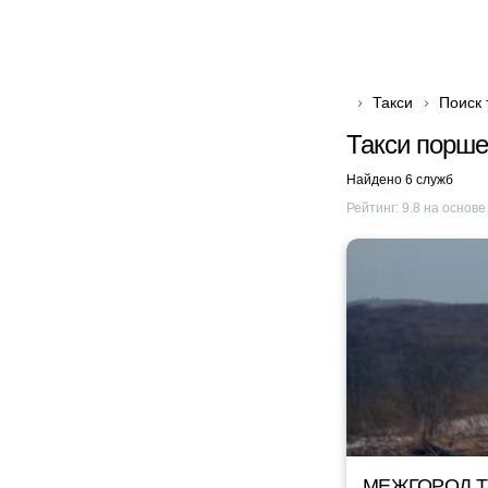
Такси
Поиск 
Такси порше
Найдено 6 служб
Рейтинг:
9.8
на основ
МЕЖГОРОД TA