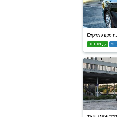
Express доста
ПО ГОРОДУ
МЕ
TAXI МЕЖГОР