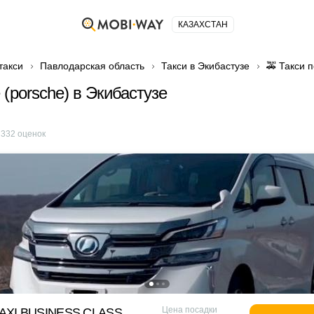
КАЗАХСТАН
такси
Павлодарская область
Такси в Экибастузе
🚕 Такси 
 (porsche) в Экибастузе
е
332
оценок
Цена посадки
XI BUSINESS CLASS