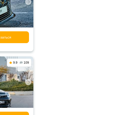
заться
9.9
109