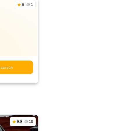
6
1
заться
9.9
18