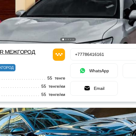
OR МЕЖГОРОД
+77786416161
ЖГОРОД
WhatsApp
55 тенге
55 тенге/км
Email
55 тенге/км