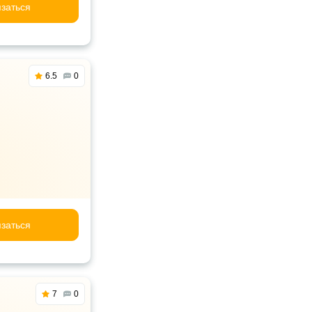
заться
6.5
0
заться
7
0