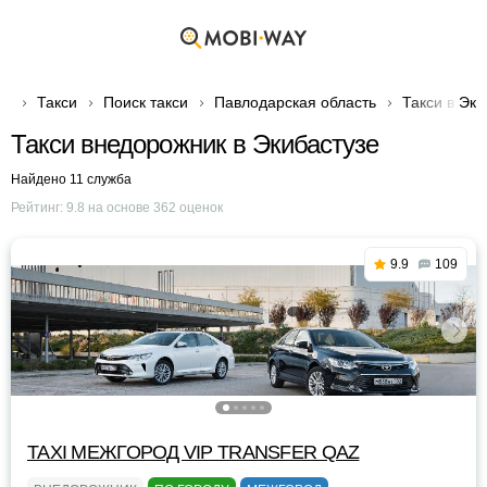
Такси
Поиск такси
Павлодарская область
Такси в Эки
Такси внедорожник в Экибастузе
Найдено 11 служба
Рейтинг:
9.8
на основе
362
оценок
9.9
109
TAXI МЕЖГОРОД VIP TRANSFER QАZ