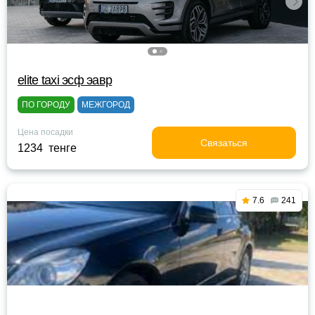
elite taxi эсф эавр
ПО ГОРОДУ
МЕЖГОРОД
Цена посадки
Связаться
1234 тенге
7.6
241