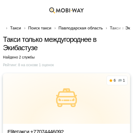
Такси
Поиск такси
Павлодарская область
Такси в Эки
Такси только междугороднее в
Экибастузе
Найдено 2 службы
Рейтинг:
8
на основе
1
оценок
6
1
Eliteтакси +77074446092