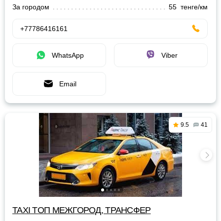
За городом
55 тенге/км
+77786416161
WhatsApp
Viber
Email
9.5
41
TAXI TOП МЕЖГОРОД, ТРАНСФЕР