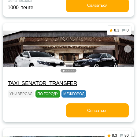
Цена посадки
Связаться
1000 тенге
8.3
0
TAXI_SENATOR_TRANSFER
УНИВЕРСАЛ
ПО ГОРОДУ
МЕЖГОРОД
Связаться
8.3
80