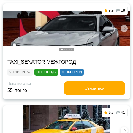
9.9
18
TAXI_SENATOR МЕЖГОРОД
УНИВЕРСАЛ
ПО ГОРОДУ
МЕЖГОРОД
Цена посадки
Связаться
55 тенге
9.5
41