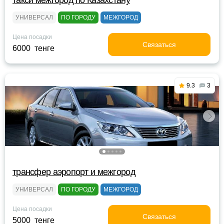
такси межгород по Казахстану
УНИВЕРСАЛ
ПО ГОРОДУ
МЕЖГОРОД
Цена посадки
Связаться
6000 тенге
9.3
3
трансфер аэропорт и межгород
УНИВЕРСАЛ
ПО ГОРОДУ
МЕЖГОРОД
Цена посадки
Связаться
5000 тенге