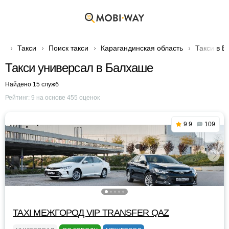
Такси
Поиск такси
Карагандинская область
Такси в 
Такси универсал в Балхаше
Найдено 15 служб
Рейтинг:
9
на основе
455
оценок
9.9
109
TAXI МЕЖГОРОД VIP TRANSFER QАZ