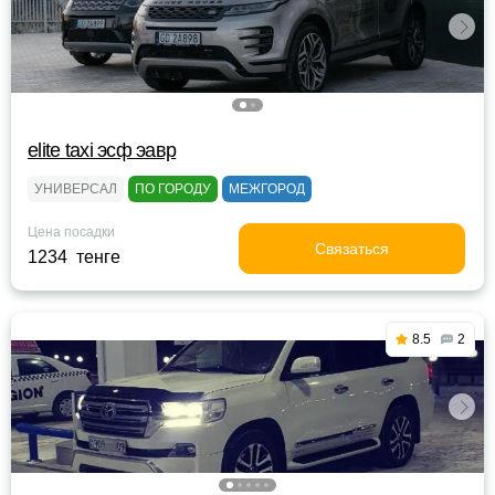
elite taxi эсф эавр
УНИВЕРСАЛ
ПО ГОРОДУ
МЕЖГОРОД
Цена посадки
Связаться
1234 тенге
8.5
2