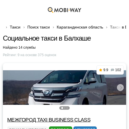
Такси
Поиск такси
Карагандинская область
Такси в 
Социальное такси в Балхаше
Найдено 14 службы
Рейтинг:
9
на основе
375
оценок
9.9
102
МЕЖГОРОД TAXI BUSINESS CLASS