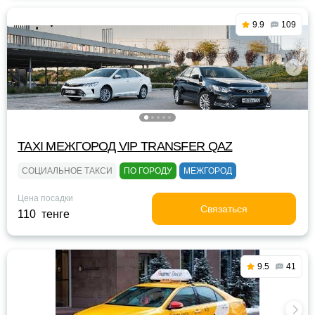
9.9
109
TAXI МЕЖГОРОД VIP TRANSFER QАZ
СОЦИАЛЬНОЕ ТАКСИ
ПО ГОРОДУ
МЕЖГОРОД
Цена посадки
Связаться
110 тенге
9.5
41