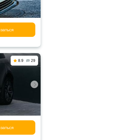
заться
8.9
29
заться