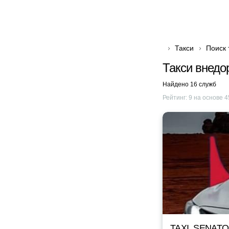
Такси
Поиск 
Такси внедо
Найдено 16 служб
Рейтинг:
9
на основе
4
TAXI_SENAT