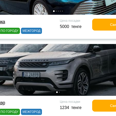
Цена посадки
вка
Свя
5000 тенге
ПО ГОРОДУ
МЕЖГОРОД
Цена посадки
авр
Свя
1234 тенге
ПО ГОРОДУ
МЕЖГОРОД