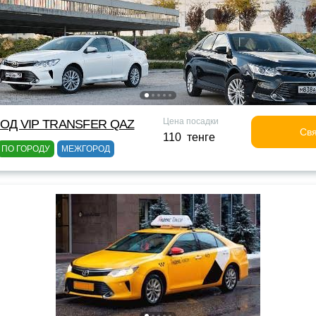
Цена посадки
ОД VIP TRANSFER QАZ
Свя
110 тенге
ПО ГОРОДУ
МЕЖГОРОД