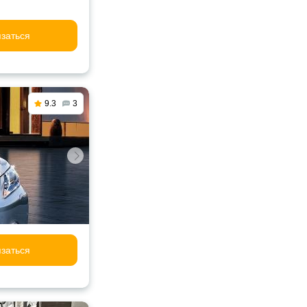
заться
9.3
3
заться