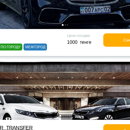
Цена посадки
Свя
1000 тенге
ПО ГОРОДУ
МЕЖГОРОД
OR_TRANSFER