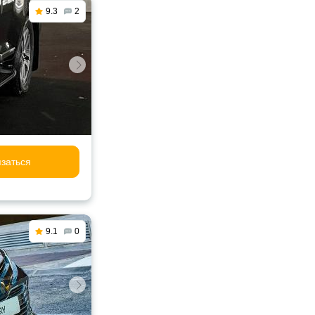
9.3
2
заться
9.1
0