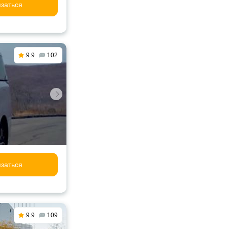
заться
9.9
102
заться
9.9
109