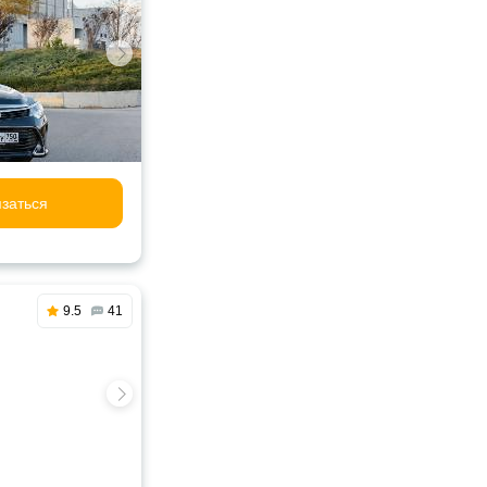
заться
9.5
41