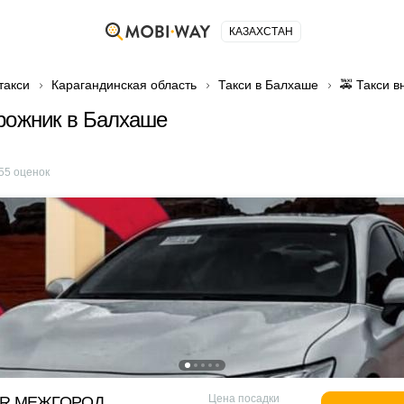
КАЗАХСТАН
такси
Карагандинская область
Такси в Балхаше
🚕 Такси 
рожник в Балхаше
55
оценок
Цена посадки
OR МЕЖГОРОД