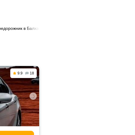
внедорожник в Балхаше
9.9
18