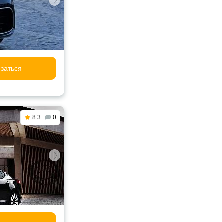
заться
8.3
0