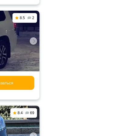
8.5
2
заться
8.4
69