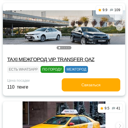
9.9
109
TAXI МЕЖГОРОД VIP TRANSFER QАZ
ЕСТЬ WHATSAPP
ПО ГОРОДУ
МЕЖГОРОД
Цена посадки
Связаться
110 тенге
9.5
41