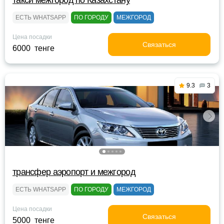
такси межгород по Казахстану
ЕСТЬ WHATSAPP
ПО ГОРОДУ
МЕЖГОРОД
Цена посадки
Связаться
6000 тенге
9.3
3
трансфер аэропорт и межгород
ЕСТЬ WHATSAPP
ПО ГОРОДУ
МЕЖГОРОД
Цена посадки
Связаться
5000 тенге