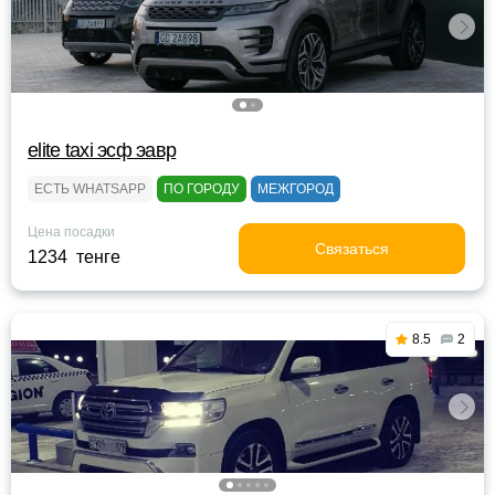
elite taxi эсф эавр
ЕСТЬ WHATSAPP
ПО ГОРОДУ
МЕЖГОРОД
Цена посадки
Связаться
1234 тенге
8.5
2