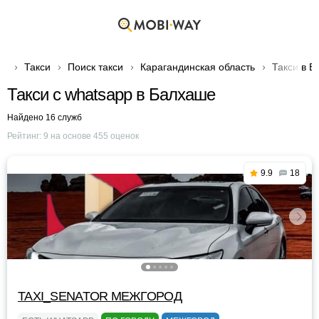
Такси
Поиск такси
Карагандинская область
Такси в 
Такси с whatsapp в Балхаше
Найдено 16 служб
Рейтинг:
9
на основе
455
оценок
9.9
18
TAXI_SENATOR МЕЖГОРОД