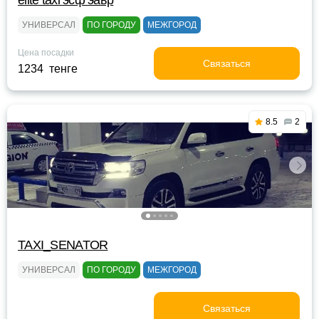
elite taxi эсф эавр
УНИВЕРСАЛ
ПО ГОРОДУ
МЕЖГОРОД
Цена посадки
Связаться
1234 тенге
8.5
2
TAXI_SENATOR
УНИВЕРСАЛ
ПО ГОРОДУ
МЕЖГОРОД
Связаться