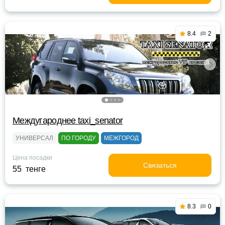
8.4
2
Междугароднее taxi_senator
УНИВЕРСАЛ
ПО ГОРОДУ
МЕЖГОРОД
Цена посадки
Связаться
55 тенге
8.3
0