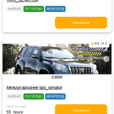
TAXI_SENATOR
МАЙБАХ
ПО ГОРОДУ
МЕЖГОРОД
Связаться
8.4
2
Междугароднее taxi_senator
МАЙБАХ
ПО ГОРОДУ
МЕЖГОРОД
Цена посадки
Связаться
55 тенге