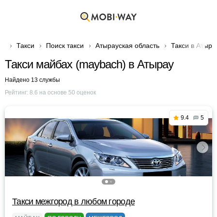
Такси
Поиск такси
Атырауская область
Такси в Атыра
Такси майбах (maybach) в Атырау
Найдено 13 службы
Рейтинг:
8.6
на основе
50
оценок
9.4
5
Такси межгород в любом городе