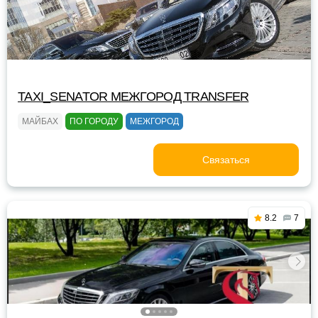
TAXI_SENATOR МЕЖГОРОД TRANSFER
МАЙБАХ
ПО ГОРОДУ
МЕЖГОРОД
Связаться
8.2
7