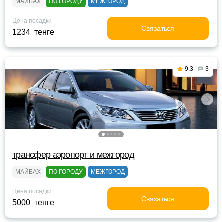
МАЙБАХ
ПО ГОРОДУ
МЕЖГОРОД
Цена посадки
Связаться
1234 тенге
9.3
3
трансфер аэропорт и межгород
МАЙБАХ
ПО ГОРОДУ
МЕЖГОРОД
Цена посадки
Связаться
5000 тенге