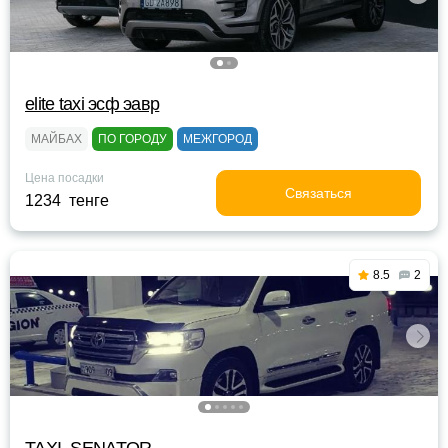
elite taxi эсф эавр
МАЙБАХ
ПО ГОРОДУ
МЕЖГОРОД
Цена посадки
Связаться
1234 тенге
8.5
2