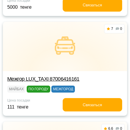
Цена посадки
Связаться
5000 тенге
7
0
Межгор LUX_TAXI 87006416161
МАЙБАХ
ПО ГОРОДУ
МЕЖГОРОД
Цена посадки
Связаться
111 тенге
6.6
0