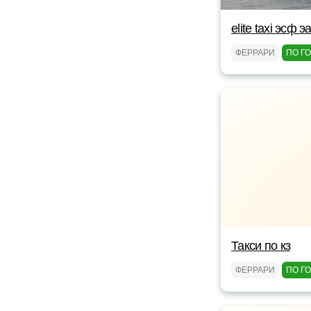
elite taxi эсф э
ФЕРРАРИ
ПО Г
Такси по кз
ФЕРРАРИ
ПО Г