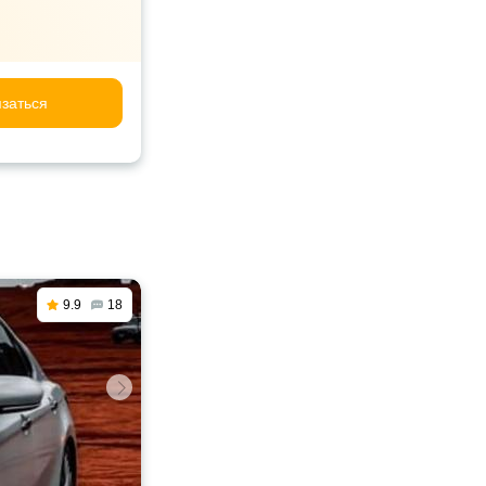
заться
9.9
18