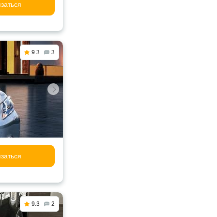
заться
9.3
3
заться
9.3
2