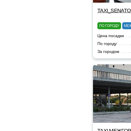
TAXI_SENAT
ПО ГОРОДУ
МЕ
Цена посадки
По городу
За городом
TAXI МЕЖГОР