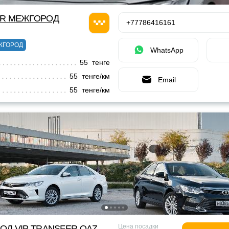
OR МЕЖГОРОД
+77786416161
ЖГОРОД
WhatsApp
55 тенге
55 тенге/км
Email
55 тенге/км
Цена посадки
ОД VIP TRANSFER QАZ