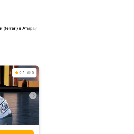
 (ferrari) в Атырау
9.4
5