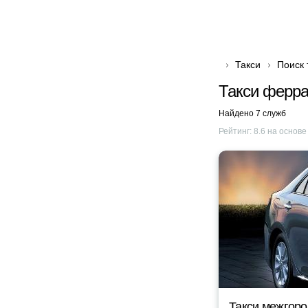
Такси
Поиск 
Такси феррар
Найдено 7 служб
Рейтинг:
8.6
на основ
Такси межгоро