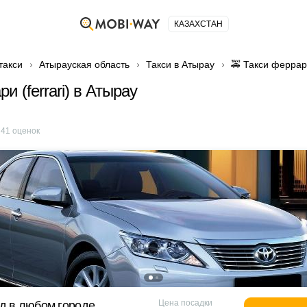
КАЗАХСТАН
такси
Атырауская область
Такси в Атырау
🚕 Такси феррари
и (ferrari) в Атырау
е
41
оценок
Цена посадки
д в любом городе