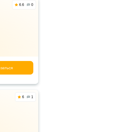
6.6
0
заться
6
1