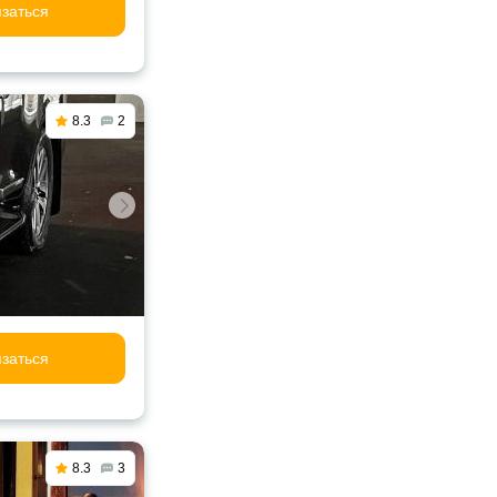
заться
8.3
2
заться
8.3
3