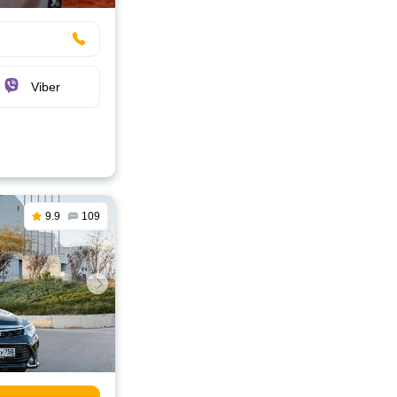
Viber
9.9
109