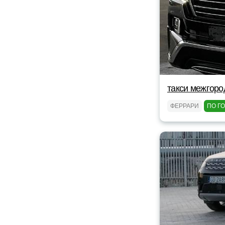
такси межгоро
ФЕРРАРИ
ПО Г