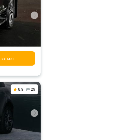
заться
8.9
29