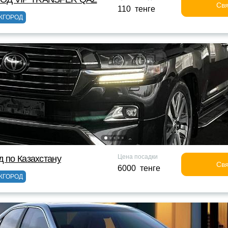
Свя
110 тенге
ЖГОРОД
Цена посадки
д по Казахстану
Свя
6000 тенге
ЖГОРОД