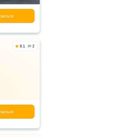
заться
8.1
2
заться