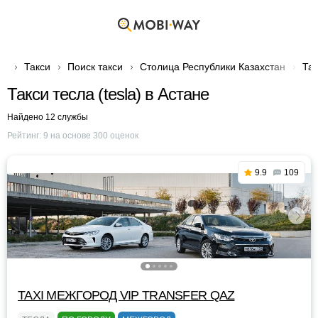
Такси
Поиск такси
Столица Республики Казахстан
Так
Такси тесла (tesla) в Астане
Найдено 12 службы
Рейтинг:
9
на основе
300
оценок
9.9
109
TAXI МЕЖГОРОД VIP TRANSFER QАZ