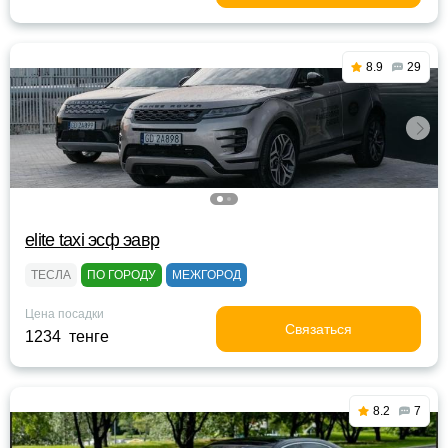
8.9
29
elite taxi эсф эавр
ТЕСЛА
ПО ГОРОДУ
МЕЖГОРОД
Цена посадки
Связаться
1234 тенге
8.2
7