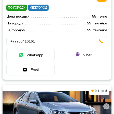
ПО ГОРОДУ
МЕЖГОРОД
Цена посадки
55 тенге
По городу
55 тенге/км
За городом
55 тенге/км
+77786416161
WhatsApp
Viber
Email
9.4
5