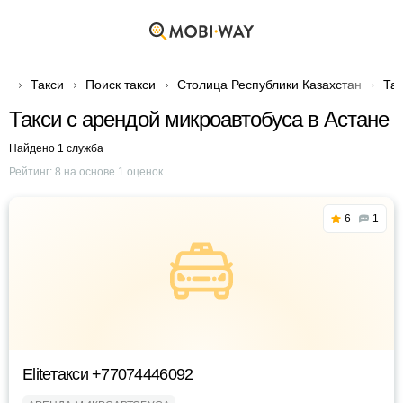
Такси
Поиск такси
Столица Республики Казахстан
Так
Такси с арендой микроавтобуса в Астане
Найдено 1 служба
Рейтинг:
8
на основе
1
оценок
6
1
Eliteтакси +77074446092