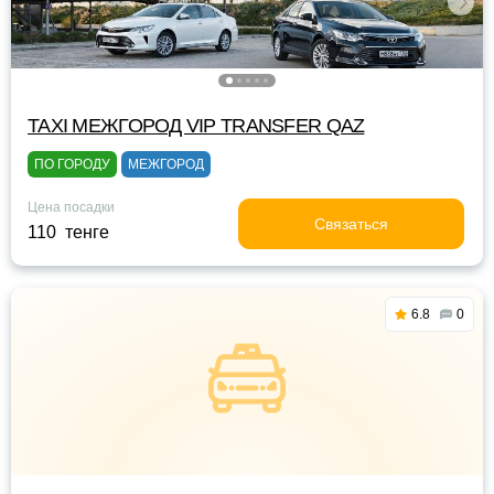
TAXI МЕЖГОРОД VIP TRANSFER QАZ
ПО ГОРОДУ
МЕЖГОРОД
Цена посадки
Связаться
110 тенге
6.8
0