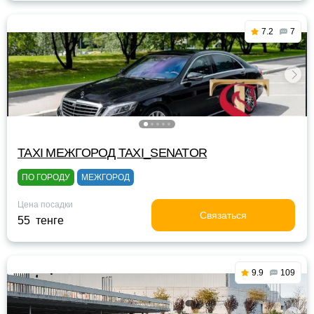
7.2
7
TAXI МЕЖГОРОД TAXI_SENATOR
ПО ГОРОДУ
МЕЖГОРОД
Цена посадки
Связаться
55 тенге
9.9
109