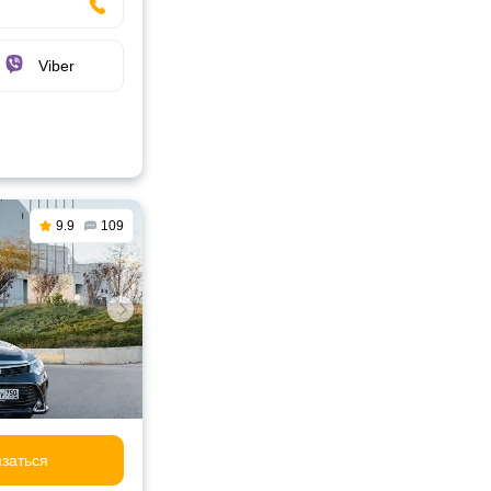
Viber
9.9
109
заться