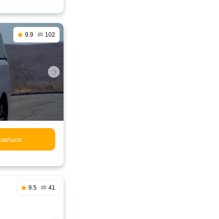
9.9
102
заться
9.5
41