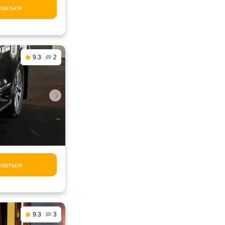
заться
9.3
2
заться
9.3
3