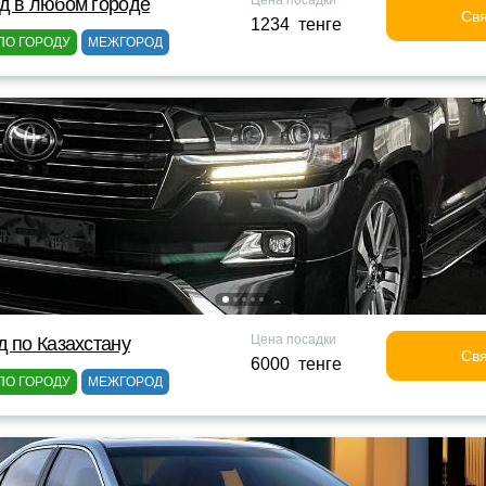
Цена посадки
д в любом городе
Свя
1234 тенге
ПО ГОРОДУ
МЕЖГОРОД
Цена посадки
д по Казахстану
Свя
6000 тенге
ПО ГОРОДУ
МЕЖГОРОД