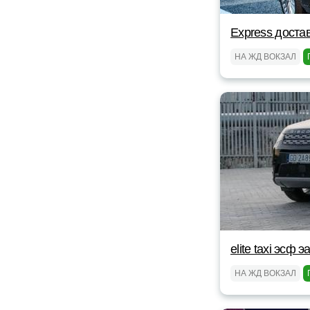
Express доста
НА ЖД ВОКЗАЛ
elite taxi эсф э
НА ЖД ВОКЗАЛ