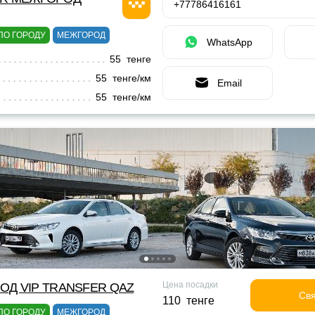
+77786416161
ПО ГОРОДУ
МЕЖГОРОД
WhatsApp
55 тенге
55 тенге/км
Email
55 тенге/км
Цена посадки
ОД VIP TRANSFER QАZ
Свя
110 тенге
ПО ГОРОДУ
МЕЖГОРОД