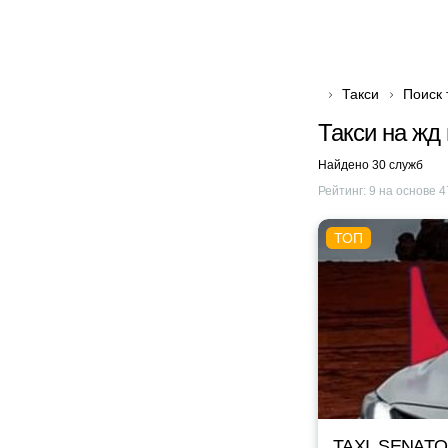
Такси
Поиск 
Такси на жд
Найдено 30 служб
Рейтинг:
9
на основе
4
TAXI_SENAT