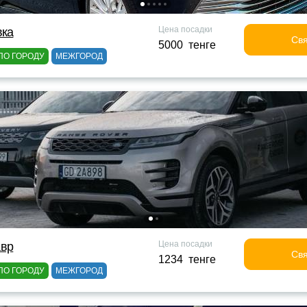
Цена посадки
вка
Свя
5000 тенге
ПО ГОРОДУ
МЕЖГОРОД
Цена посадки
авр
Свя
1234 тенге
ПО ГОРОДУ
МЕЖГОРОД