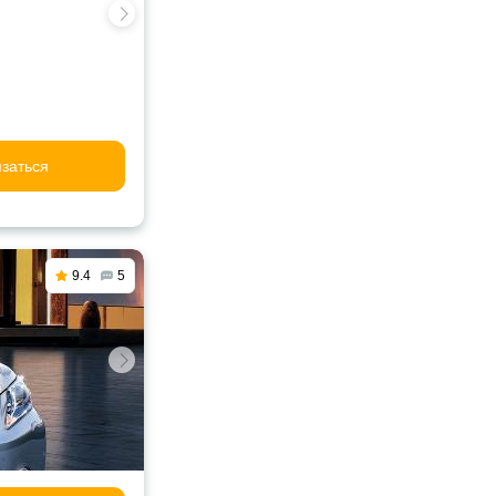
заться
9.4
5