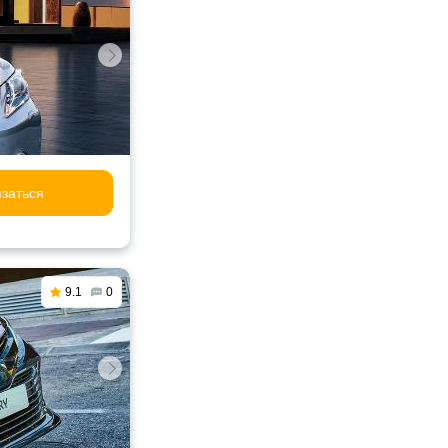
заться
9.1
0