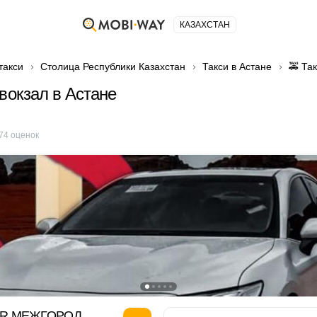
КАЗАХСТАН
такси
Столица Республики Казахстан
Такси в Астане
🚕 Та
 вокзал в Астане
74
оценок
OR МЕЖГОРОД