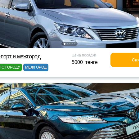
Цена посадки
порт и межгород
Свя
5000 тенге
ПО ГОРОДУ
МЕЖГОРОД