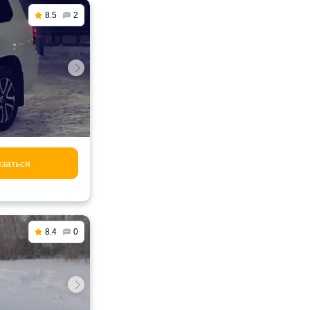
8.5
2
заться
8.4
0