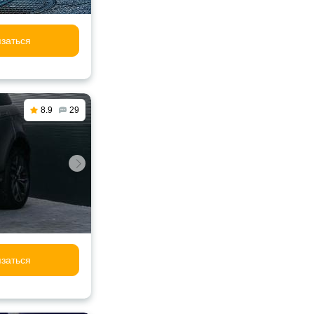
заться
8.9
29
заться