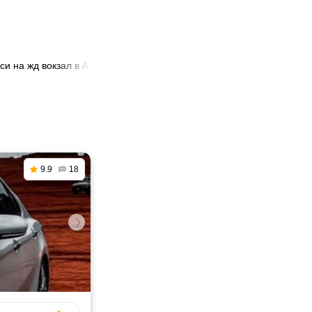
кси на жд вокзал в Астане
9.9
18