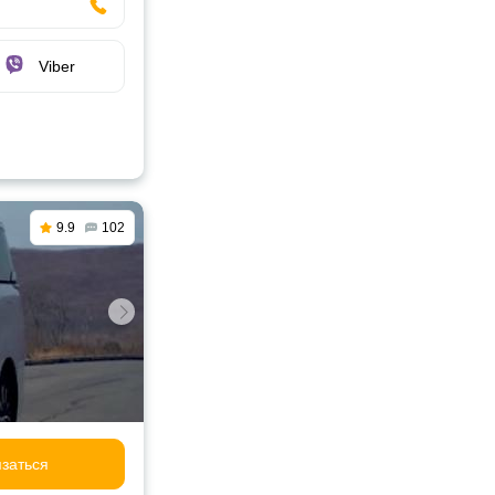
Viber
9.9
102
заться