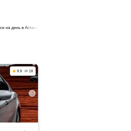
кси на день в Астане
9.9
18