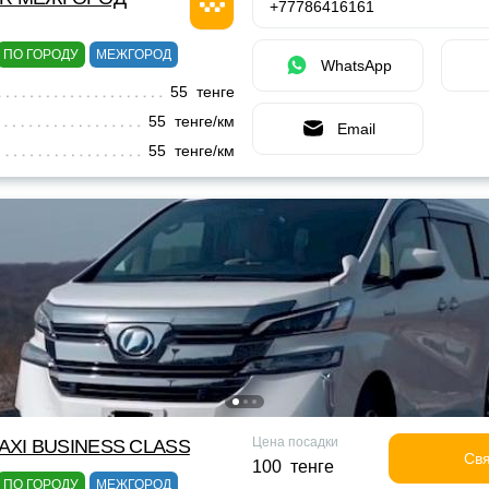
+77786416161
ПО ГОРОДУ
МЕЖГОРОД
WhatsApp
55 тенге
55 тенге/км
Email
55 тенге/км
Цена посадки
XI BUSINESS CLASS
Свя
100 тенге
ПО ГОРОДУ
МЕЖГОРОД