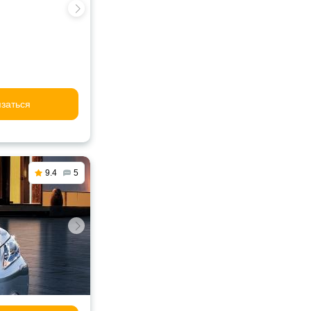
заться
9.4
5