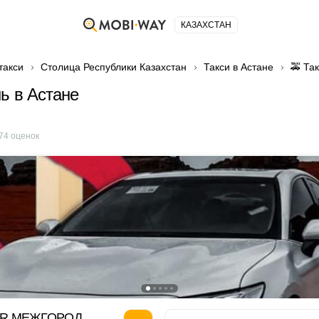
КАЗАХСТАН
такси
Столица Республики Казахстан
Такси в Астане
🚕 Та
нь в Астане
74
оценок
OR МЕЖГОРОД