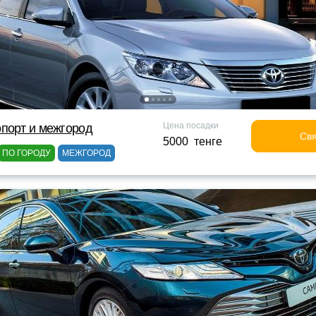
Цена посадки
порт и межгород
Свя
5000 тенге
ПО ГОРОДУ
МЕЖГОРОД