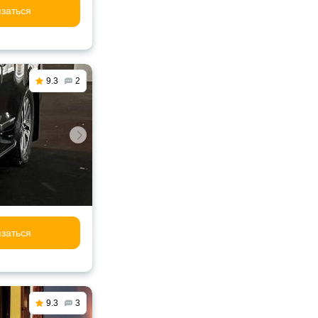
заться
9.3
2
заться
9.3
3