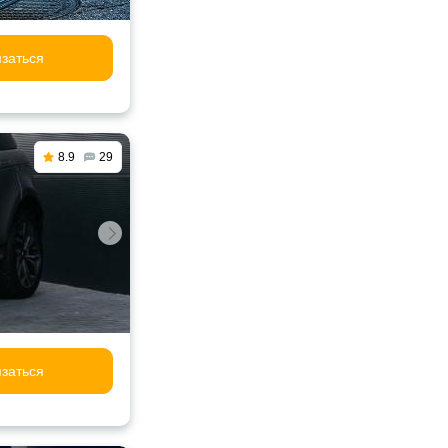
заться
8.9
29
заться