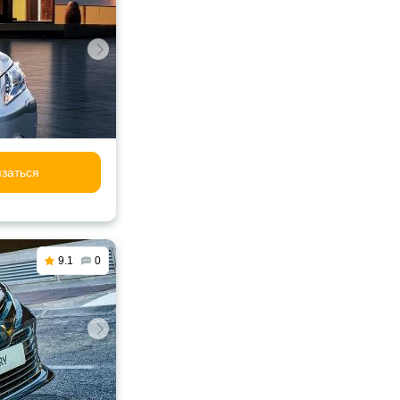
заться
9.1
0