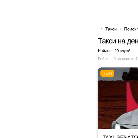
Такси
Поиск 
Такси на де
Найдено 29 служб
Рейтинг:
9
на основе
4
TAXI_SENAT