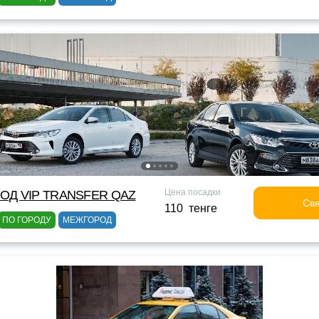
Цена посадки
ОД VIP TRANSFER QАZ
Свя
110 тенге
ПО ГОРОДУ
МЕЖГОРОД