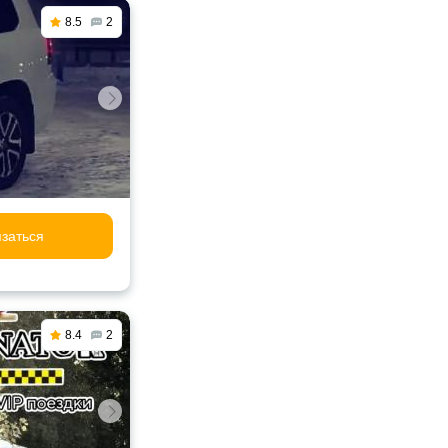
8.5
2
заться
8.4
2