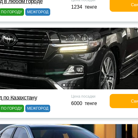
Цена посадки
д в любом городе
Свя
1234 тенге
ПО ГОРОДУ
МЕЖГОРОД
Цена посадки
д по Казахстану
Свя
6000 тенге
ПО ГОРОДУ
МЕЖГОРОД