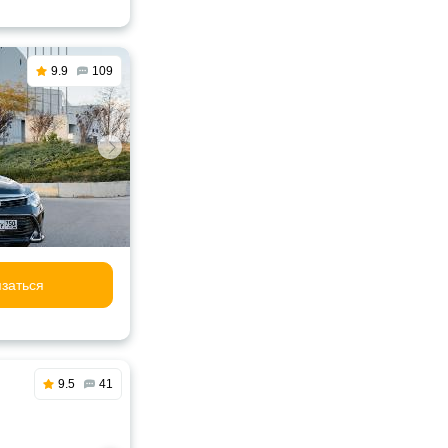
9.9
109
заться
9.5
41