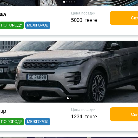
Цена посадки
вка
Свя
5000 тенге
ПО ГОРОДУ
МЕЖГОРОД
Цена посадки
авр
Свя
1234 тенге
ПО ГОРОДУ
МЕЖГОРОД