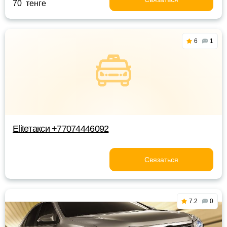
70 тенге
6
1
Eliteтакси +77074446092
Связаться
7.2
0