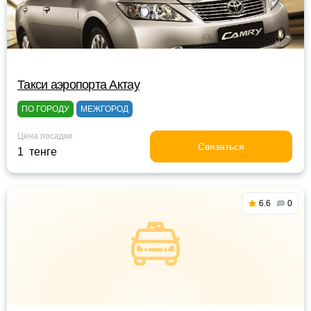
Такси аэропорта Актау
ПО ГОРОДУ
МЕЖГОРОД
Цена посадки
Связаться
1 тенге
6.6
0