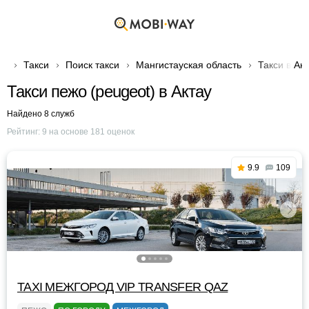
Такси
Поиск такси
Мангистауская область
Такси в Ак
Такси пежо (peugeot) в Актау
Найдено 8 служб
Рейтинг:
9
на основе
181
оценок
9.9
109
TAXI МЕЖГОРОД VIP TRANSFER QАZ