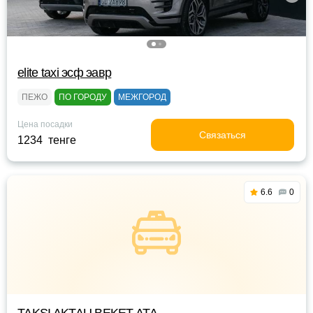
elite taxi эсф эавр
ПЕЖО
ПО ГОРОДУ
МЕЖГОРОД
Цена посадки
Связаться
1234 тенге
6.6
0