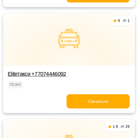
6
1
Eliteтакси +77074446092
ПЕЖО
Связаться
1.9
29