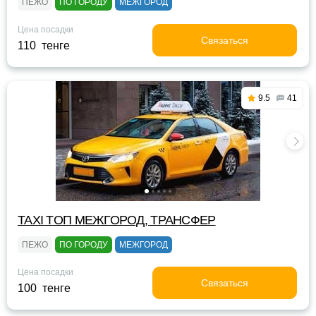
ПЕЖО
ПО ГОРОДУ
МЕЖГОРОД
Цена посадки
Связаться
110 тенге
9.5
41
TAXI TOП МЕЖГОРОД, ТРАНСФЕР
ПЕЖО
ПО ГОРОДУ
МЕЖГОРОД
Цена посадки
Связаться
100 тенге