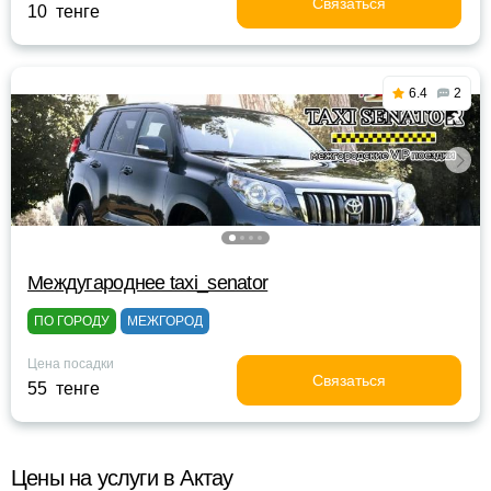
Связаться
10 тенге
6.4
2
Междугароднее taxi_senator
ПО ГОРОДУ
МЕЖГОРОД
Цена посадки
Связаться
55 тенге
Цены на услуги в Актау