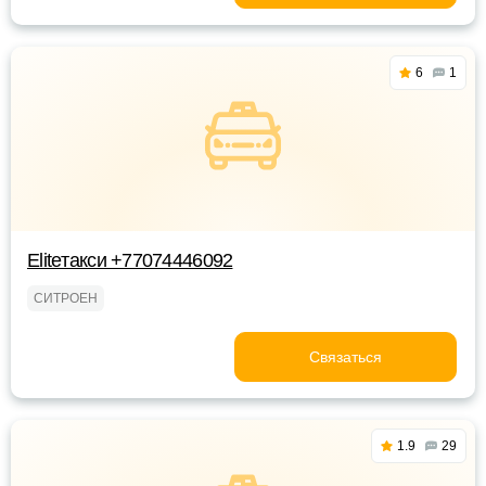
6
1
Eliteтакси +77074446092
СИТРОЕН
Связаться
1.9
29