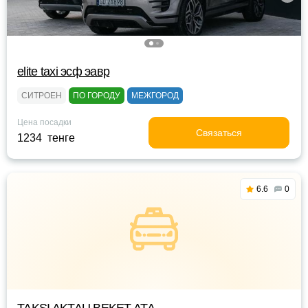
elite taxi эсф эавр
СИТРОЕН
ПО ГОРОДУ
МЕЖГОРОД
Цена посадки
Связаться
1234 тенге
6.6
0