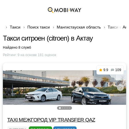
Такси
Поиск такси
Мангистауская область
Такси в Ак
Такси ситроен (citroen) в Актау
Найдено 8 служб
Рейтинг:
9
на основе
181
оценок
9.9
109
TAXI МЕЖГОРОД VIP TRANSFER QАZ