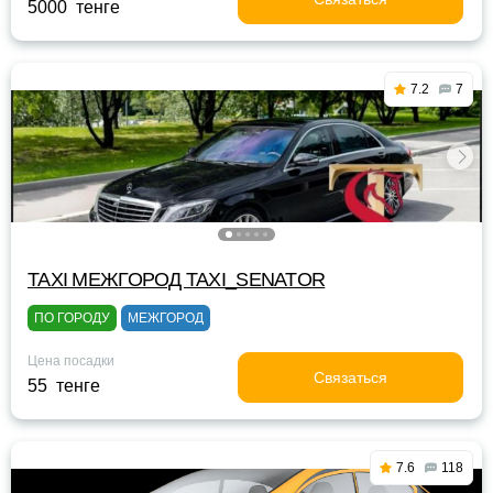
5000 тенге
7.2
7
TAXI МЕЖГОРОД TAXI_SENATOR
ПО ГОРОДУ
МЕЖГОРОД
Цена посадки
Связаться
55 тенге
7.6
118