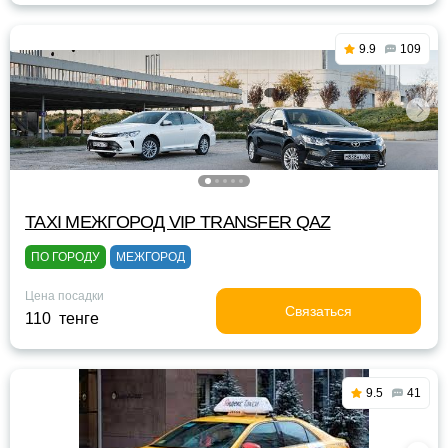
9.9
109
TAXI МЕЖГОРОД VIP TRANSFER QАZ
ПО ГОРОДУ
МЕЖГОРОД
Цена посадки
Связаться
110 тенге
9.5
41