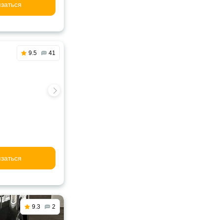
заться
9.5
41
заться
9.3
2