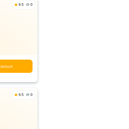
6.5
0
заться
6.5
0