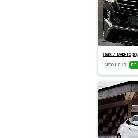
такси межгоро
АВТО-НЯНЯ
ПО 