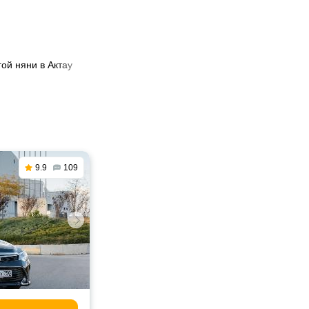
гой няни в Актау
9.9
109