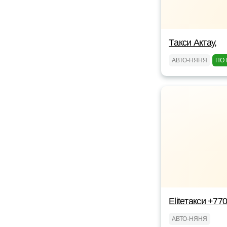
Tакси Актау,
АВТО-НЯНЯ
ПО 
Eliteтакси +7
АВТО-НЯНЯ