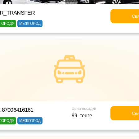
OR_TRANSFER
Свя
ГОРОДУ
МЕЖГОРОД
Цена посадки
 87006416161
Свя
99 тенге
ГОРОДУ
МЕЖГОРОД