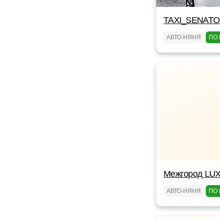
TAXI_SENAT
АВТО-НЯНЯ
ПО 
Межгород LUX
АВТО-НЯНЯ
ПО 