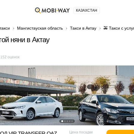
КАЗАХСТАН
такси
Мангистауская область
Такси в Актау
🚕 Такси с услу
гой няни в Актау
е
152
оценок
Цена посадки
ОД VIP TRANSFER QАZ