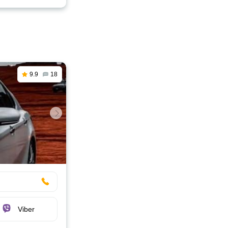
9.9
18
Viber