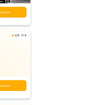
заться
6.8
0
заться