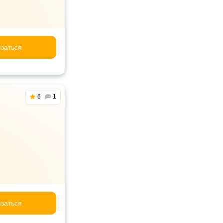
заться
6
1
заться