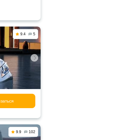
9.4
5
заться
9.9
102