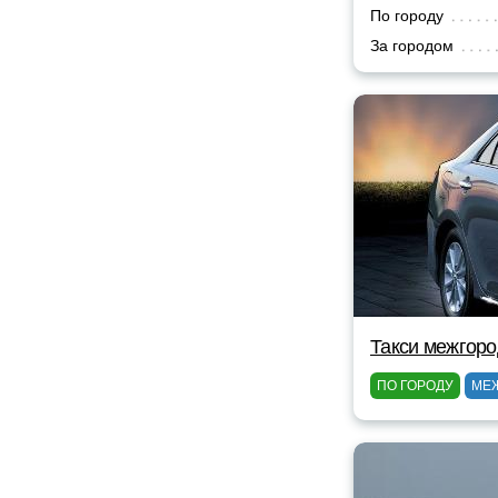
По городу
За городом
Такси межгоро
ПО ГОРОДУ
МЕ