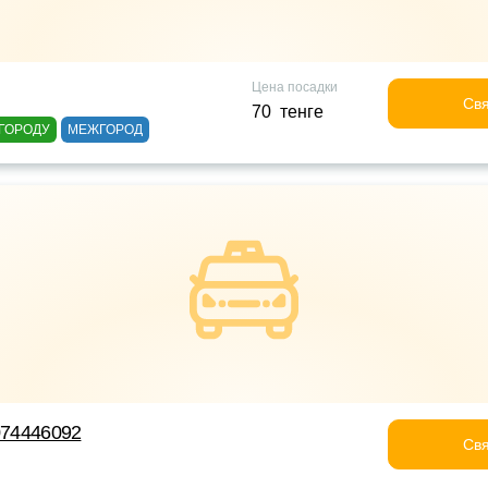
Цена посадки
Свя
70 тенге
ГОРОДУ
МЕЖГОРОД
7074446092
Свя