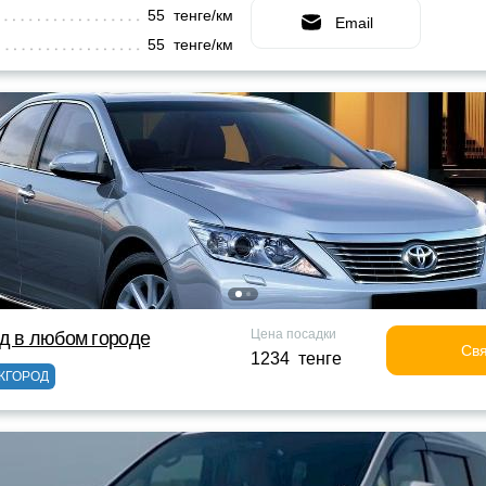
55 тенге/км
Email
55 тенге/км
Цена посадки
д в любом городе
Свя
1234 тенге
ЖГОРОД