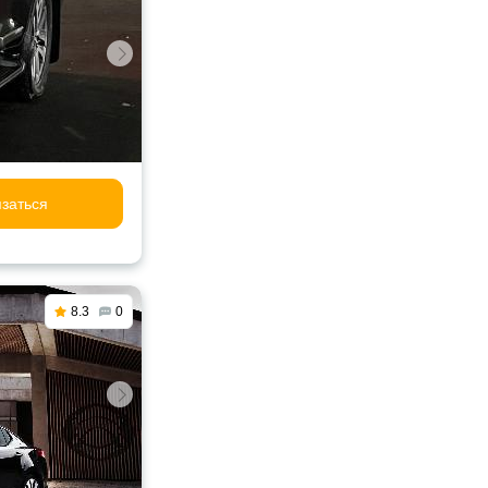
заться
8.3
0