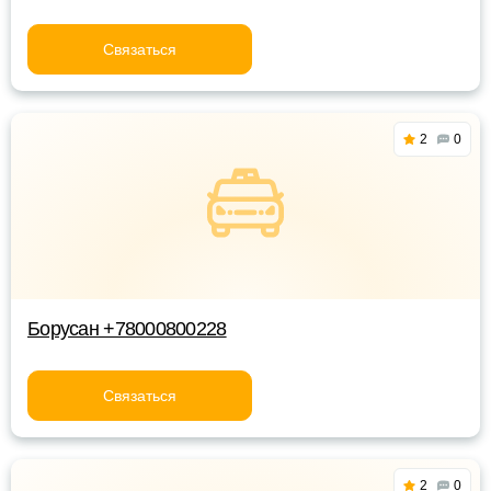
Связаться
2
0
Борусан +78000800228
Связаться
2
0