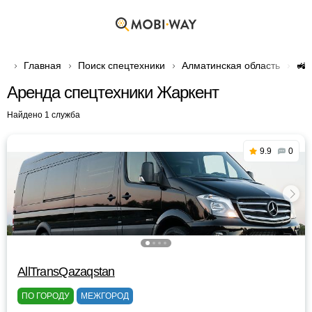
Главная
Поиск спецтехники
Алматинская область
🚜
Аренда спецтехники Жаркент
Найдено 1 служба
9.9
0
AllTransQazaqstan
ПО ГОРОДУ
МЕЖГОРОД