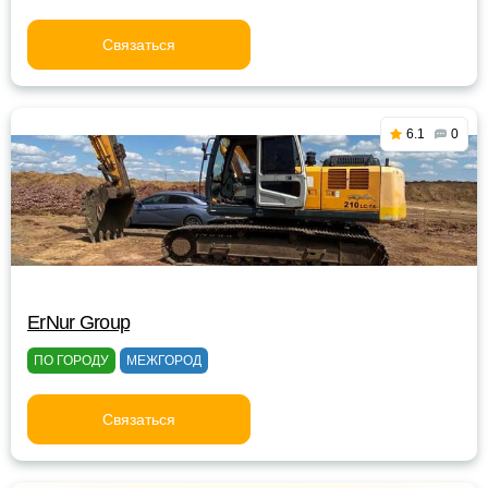
Связаться
6.1
0
ErNur Group
ПО ГОРОДУ
МЕЖГОРОД
Связаться