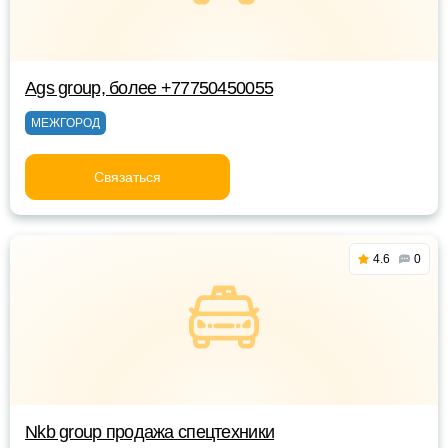
Ags group, более +77750450055
МЕЖГОРОД
Связаться
4.6
0
Nkb group продажа спецтехники