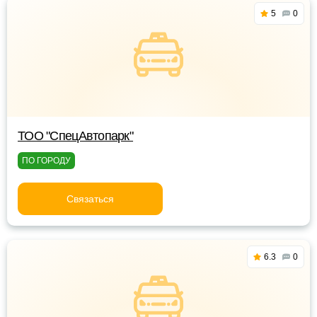
5
0
ТОО "СпецАвтопарк"
ПО ГОРОДУ
Связаться
6.3
0