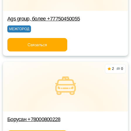
Ags group, более +77750450055
МЕЖГОРОД
Связаться
2
0
Борусан +78000800228