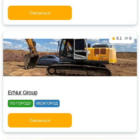
Связаться
6.1
0
ErNur Group
ПО ГОРОДУ
МЕЖГОРОД
Связаться