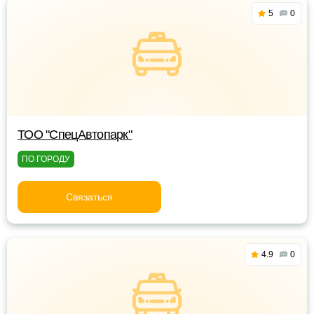
5
0
ТОО "СпецАвтопарк"
ПО ГОРОДУ
Связаться
4.9
0