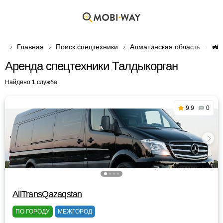
Главная
Поиск спецтехники
Алматинская область
🚜 
Аренда спецтехники Талдыкорган
Найдено 1 служба
9.9
0
AllTransQazaqstan
ПО ГОРОДУ
МЕЖГОРОД