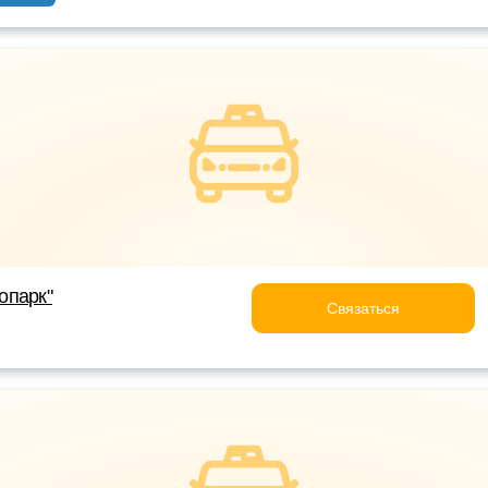
опарк"
Связаться