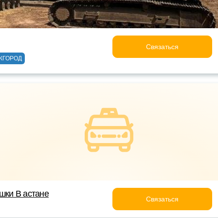
Связаться
ЖГОРОД
шки В астане
Связаться