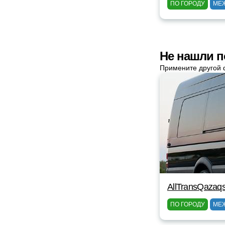
ПО ГОРОДУ
МЕ
Не нашли п
Примените другой 
AllTransQazaq
ПО ГОРОДУ
МЕ