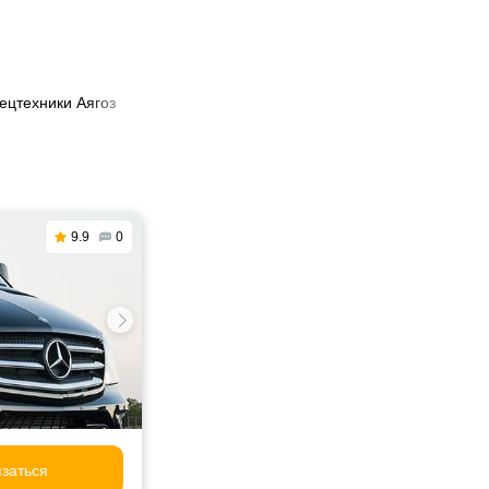
ецтехники Аягоз
9.9
0
заться