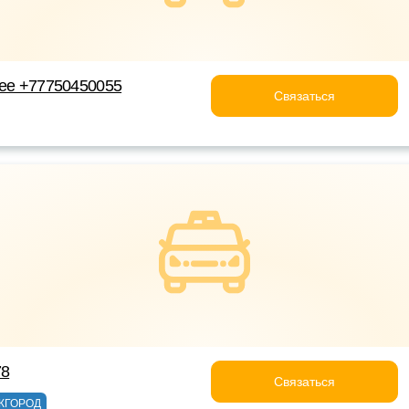
лее +77750450055
Связаться
78
Связаться
ЖГОРОД