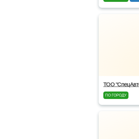
ТОО "СпецАвт
ПО ГОРОДУ