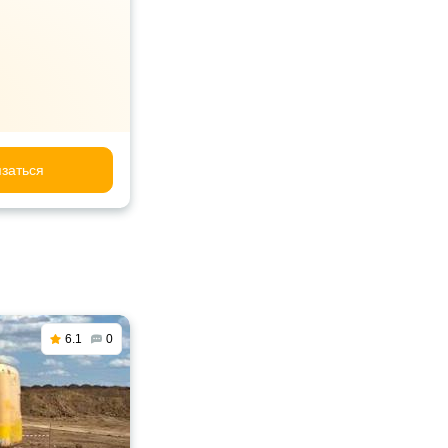
заться
6.1
0