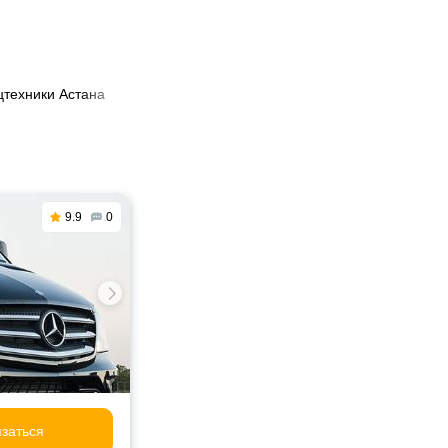
цтехники Астана
9.9
0
заться