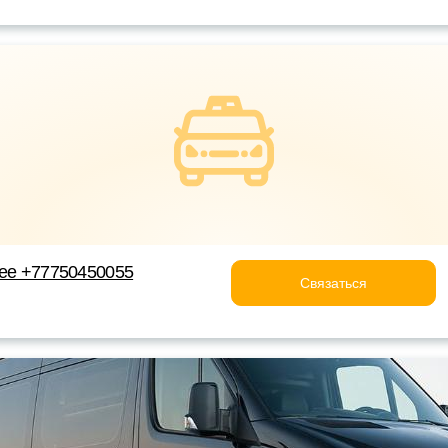
лее +77750450055
Связаться