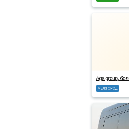
Ags group, бо
МЕЖГОРОД