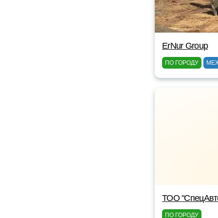
ErNur Group
ПО ГОРОДУ
МЕ
ТОО "СпецАвт
ПО ГОРОДУ