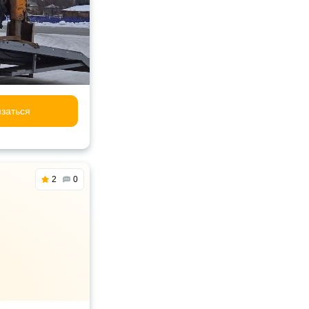
заться
2
0