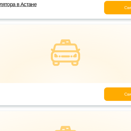
лятора в Астане
Свя
Свя