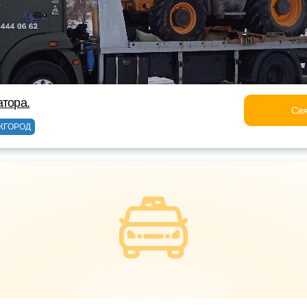
атора.
Свя
ЖГОРОД