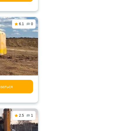
6.1
0
заться
2.5
1