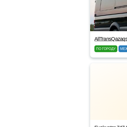
AllTransQazaq
ПО ГОРОДУ
МЕ