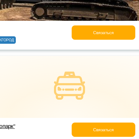
Связаться
ЖГОРОД
опарк"
Связаться