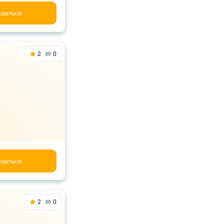
заться
2
0
заться
2
0