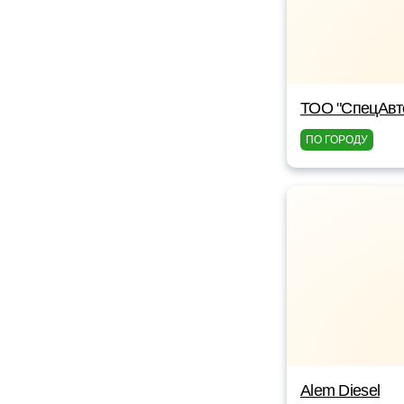
ТОО "СпецАвт
ПО ГОРОДУ
Alem Diesel