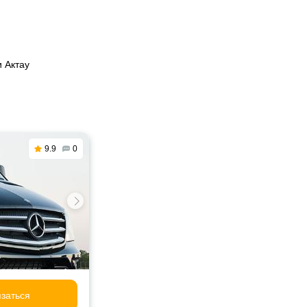
и Актау
9.9
0
заться