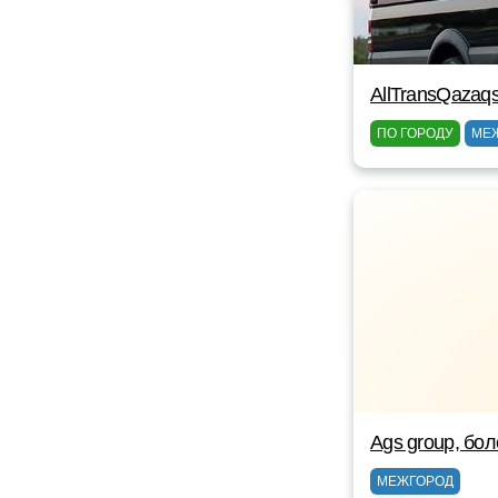
AllTransQazaq
ПО ГОРОДУ
МЕ
Ags group, бо
МЕЖГОРОД