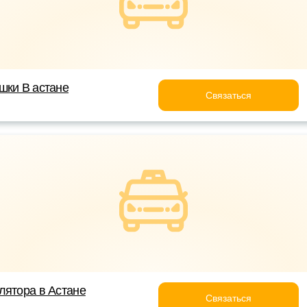
шки В астане
Связаться
лятора в Астане
Связаться