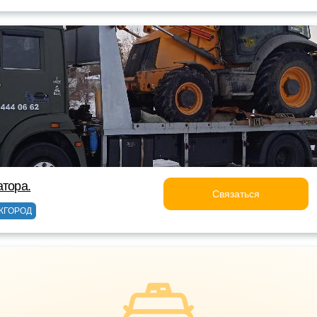
атора.
Связаться
ЖГОРОД