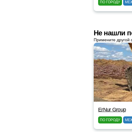
ПО ГОРОДУ
МЕ
Не нашли п
Примените другой 
ErNur Group
ПО ГОРОДУ
МЕ