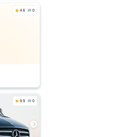
4.6
0
9.9
0