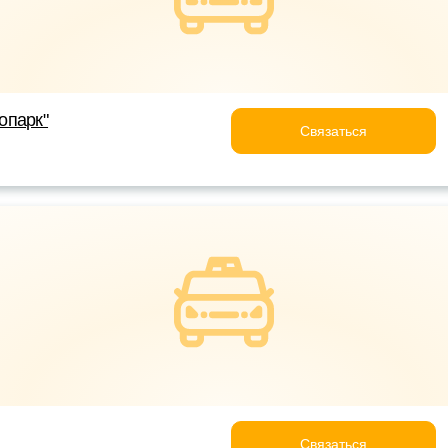
опарк"
Связаться
Связаться