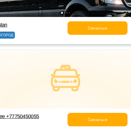
stan
Связаться
ЖГОРОД
лее +77750450055
Связаться