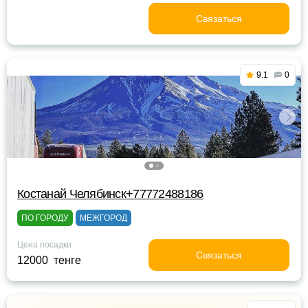
Связаться
9.1
0
Костанай Челябинск+77772488186
ПО ГОРОДУ
МЕЖГОРОД
Цена посадки
Связаться
12000 тенге