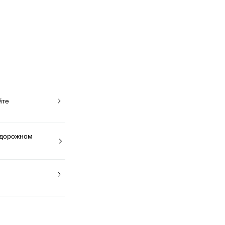
йте
 дорожном