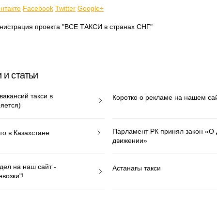
нтакте
Facebook
Twitter
Google+
нистрация проекта "ВСЕ ТАКСИ в странах СНГ"
 и статьи
вакансий такси в
Коротко о рекламе на нашем са
яется)
Парламент РК принял закон «О
то в Казахстане
движении»
дел на наш сайт -
Астанағы такси
возки"!