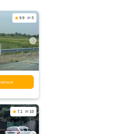
9.9
5
заться
7.1
10