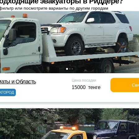
одходящие эвакуаторы в Риддере?
фильтр или посмотрите варианты по другим городам
Цена посадки
маты и Область
Свя
15000 тенге
ЖГОРОД