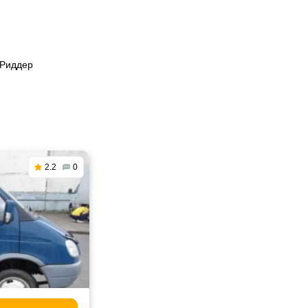
 Риддер
2.2
0