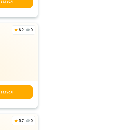
заться
6.2
0
заться
5.7
0