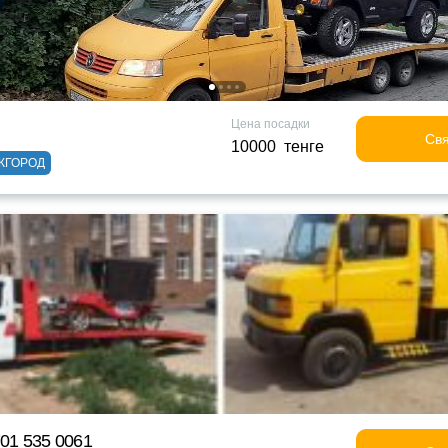
Цена посадки
Свя
10000 тенге
ЖГОРОД
701 535 0061