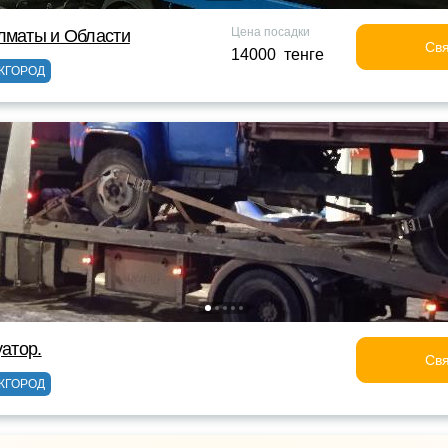
Цена посадки
лматы и Области
Свя
14000 тенге
ЖГОРОД
уатор.
Свя
ЖГОРОД