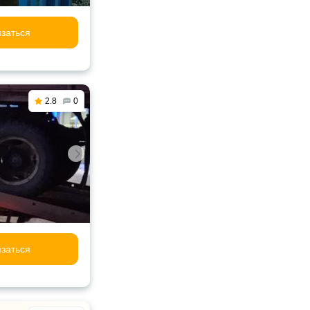
заться
2.8
0
заться