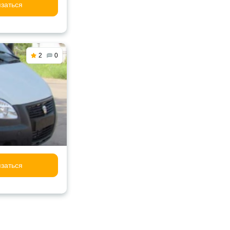
заться
2
0
заться