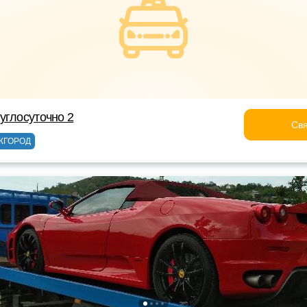
углосуточно 2
Свя
ЖГОРОД