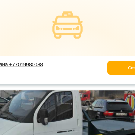
тана +77019980088
Свя