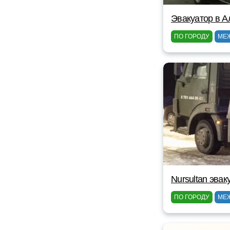
Эвакуатор в А
ПО ГОРОДУ
МЕ
Nursultan эвак
ПО ГОРОДУ
МЕ