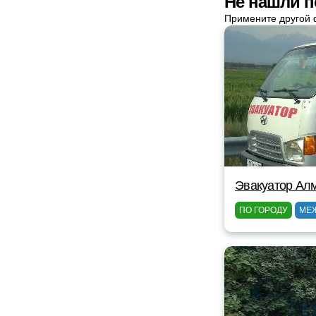
Не нашли п
Примените другой 
Эвакуатор Ал
ПО ГОРОДУ
МЕ