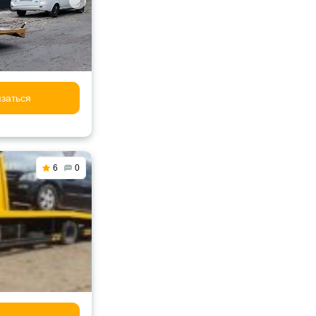
заться
6
0