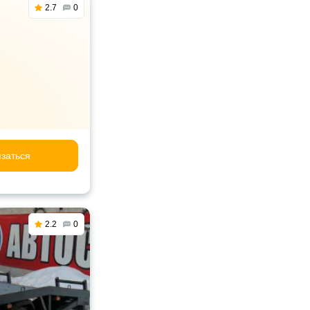
2.7
0
заться
2.2
0