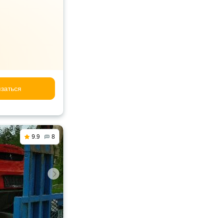
заться
9.9
8