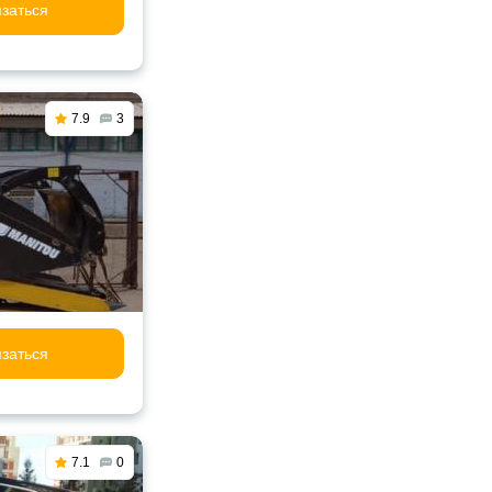
заться
7.9
3
заться
7.1
0