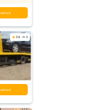
заться
3.6
3
заться