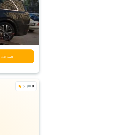
заться
5
0